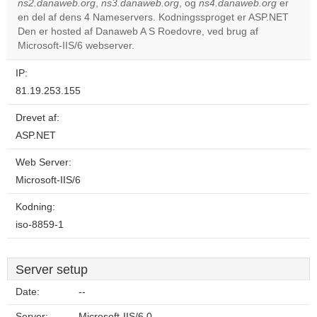
ns2.danaweb.org
,
ns3.danaweb.org
, og
ns4.danaweb.org
er
en del af dens 4 Nameservers. Kodningssproget er ASP.NET
Do you
OK
Den er hosted af Danaweb A S Roedovre, ved brug af
own this
website?
Microsoft-IIS/6 webserver.
IP:
81.19.253.155
Drevet af:
ASP.NET
Web Server:
Microsoft-IIS/6
Kodning:
iso-8859-1
Server setup
Date:
--
Server:
Microsoft-IIS/6.0