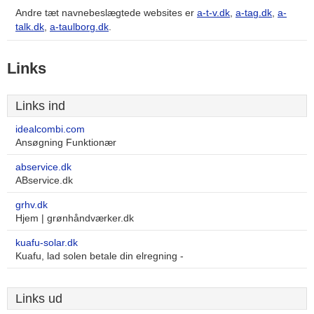
Andre tæt navnebeslægtede websites er
a-t-v.dk
,
a-tag.dk
,
a-
talk.dk
,
a-taulborg.dk
.
Links
Links ind
idealcombi.com
Ansøgning Funktionær
abservice.dk
ABservice.dk
grhv.dk
Hjem | grønhåndværker.dk
kuafu-solar.dk
Kuafu, lad solen betale din elregning -
Links ud