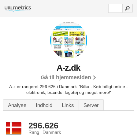
A-z.dk
Gå til hjemmesiden
A-z er rangeret 296.626 i Danmark.
'Bilka - Køb billigt online -
elektronik, brænde, legetøj og meget mere!'
Analyse
Indhold
Links
Server
296.626
Rang i Danmark