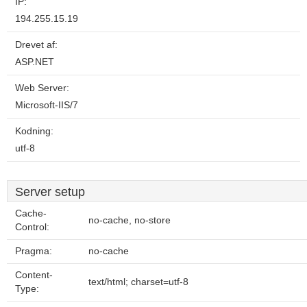
IP:
194.255.15.19
Drevet af:
ASP.NET
Web Server:
Microsoft-IIS/7
Kodning:
utf-8
Server setup
Cache-
no-cache, no-store
Control:
Pragma:
no-cache
Content-
text/html; charset=utf-8
Type: