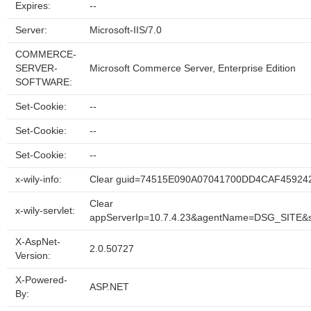
Expires:
--
Server:
Microsoft-IIS/7.0
COMMERCE-
SERVER-
Microsoft Commerce Server, Enterprise Edition
SOFTWARE:
Set-Cookie:
--
Set-Cookie:
--
Set-Cookie:
--
x-wily-info:
Clear guid=74515E090A07041700DD4CAF45924
Clear
x-wily-servlet:
appServerIp=10.7.4.23&agentName=DSG_SITE&s
X-AspNet-
2.0.50727
Version:
X-Powered-
ASP.NET
By: