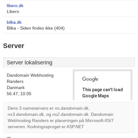
libero.dk
Libero
bilka.dk
Bilka - Siden findes ikke (404)
Server
Server lokalisering
Dandomain Webhosting
Randers
Danmark
This page can't load
56.47, 10.05
Google Maps
correctly.
Dens 3 nameservers er
ns.dandomain.dk
,
ns3.dandomain.dk
, og
ns2.dandomain.dk
. Dandomain
Do you
OK
Webhosting Randers er placeringen på Microsoft-IIS/7
own this
website?
serveren. Kodningssproget er ASP.NET