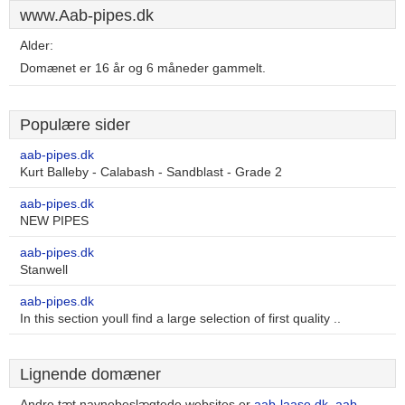
www.Aab-pipes.dk
Alder:
Domænet er 16 år og 6 måneder gammelt.
Populære sider
aab-pipes.dk
Kurt Balleby - Calabash - Sandblast - Grade 2
aab-pipes.dk
NEW PIPES
aab-pipes.dk
Stanwell
aab-pipes.dk
In this section youll find a large selection of first quality ..
Lignende domæner
Andre tæt navnebeslægtede websites er
aab-laase.dk
,
aab-