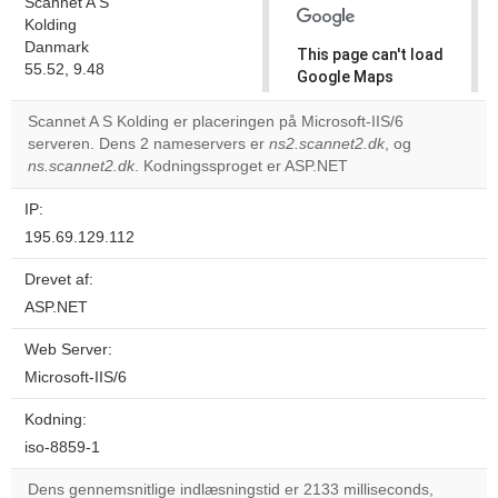
Scannet A S
Kolding
Danmark
This page can't load
55.52, 9.48
Google Maps
correctly.
Scannet A S Kolding er placeringen på Microsoft-IIS/6
serveren. Dens 2 nameservers er
ns2.scannet2.dk
, og
Do you
OK
ns.scannet2.dk
. Kodningssproget er ASP.NET
own this
website?
IP:
195.69.129.112
Drevet af:
ASP.NET
Web Server:
Microsoft-IIS/6
Kodning:
iso-8859-1
Dens gennemsnitlige indlæsningstid er 2133 milliseconds,