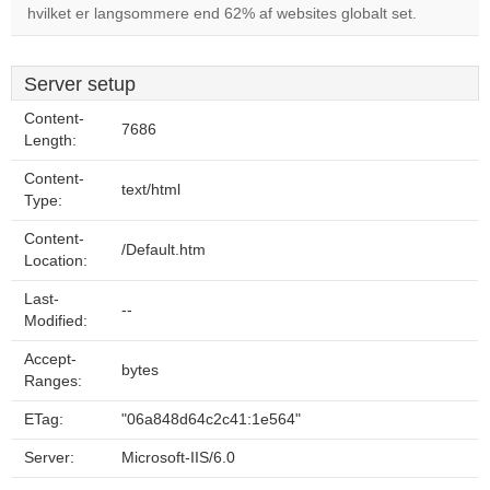
hvilket er langsommere end 62% af websites globalt set.
Server setup
Content-
7686
Length:
Content-
text/html
Type:
Content-
/Default.htm
Location:
Last-
--
Modified:
Accept-
bytes
Ranges:
ETag:
"06a848d64c2c41:1e564"
Server:
Microsoft-IIS/6.0