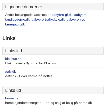
Lignende domæner
Andre beslægtede websites er
aabybro-gf.dk
,
aabybro-
tandlaegerne.dk
,
aabybro-trafikskole.dk
,
aabybro-vvs-
beregning.dk
.
Links
Links ind
blokhus.net
Blokhus net - Byportal for Blokhus
aafv.dk
Aafv.dk - Giver varme på nettet.
Links ud
home.dk
home ejendomsmægler - køb og salg af bolig på home.dk