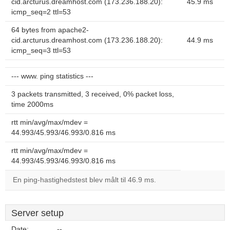
cid.arcturus.dreamhost.com (173.236.188.20):
45.9 ms
icmp_seq=2 ttl=53
64 bytes from apache2-
cid.arcturus.dreamhost.com (173.236.188.20):
44.9 ms
icmp_seq=3 ttl=53
--- www. ping statistics ---
3 packets transmitted, 3 received, 0% packet loss,
time 2000ms
rtt min/avg/max/mdev =
44.993/45.993/46.993/0.816 ms
rtt min/avg/max/mdev =
44.993/45.993/46.993/0.816 ms
En ping-hastighedstest blev målt til 46.9 ms.
Server setup
Date:
--