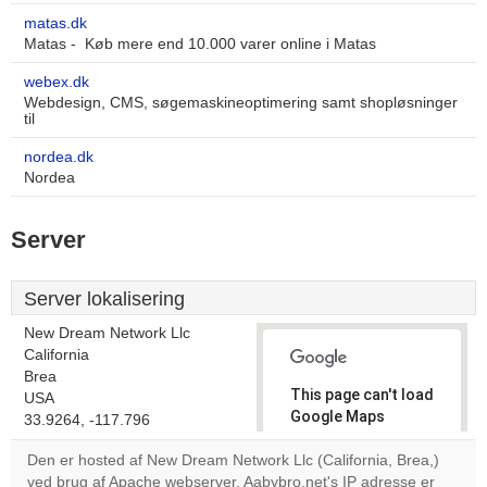
matas.dk
Matas - Køb mere end 10.000 varer online i Matas
webex.dk
Webdesign, CMS, søgemaskineoptimering samt shopløsninger
til
nordea.dk
Nordea
Server
Server lokalisering
New Dream Network Llc
California
Brea
This page can't load
USA
Google Maps
33.9264, -117.796
correctly.
Den er hosted af New Dream Network Llc (California, Brea,)
ved brug af Apache webserver. Aabybro.net's IP adresse er
Do you