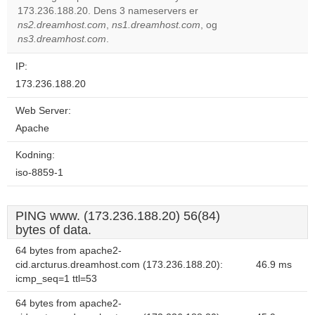
OK
173.236.188.20. Dens 3 nameservers er
own this
website?
ns2.dreamhost.com
,
ns1.dreamhost.com
, og
ns3.dreamhost.com
.
IP:
173.236.188.20
Web Server:
Apache
Kodning:
iso-8859-1
PING www. (173.236.188.20) 56(84)
bytes of data.
64 bytes from apache2-
cid.arcturus.dreamhost.com (173.236.188.20):
46.9 ms
icmp_seq=1 ttl=53
64 bytes from apache2-