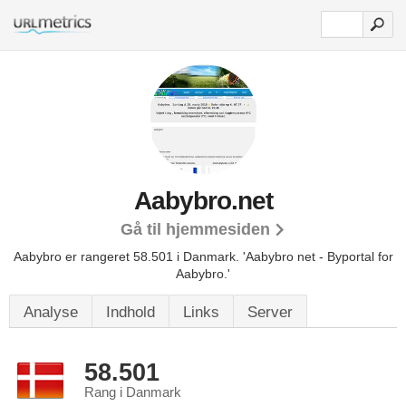
Aabybro.net
Gå til hjemmesiden
Aabybro er rangeret 58.501 i Danmark.
'Aabybro net - Byportal for
Aabybro.'
Analyse
Indhold
Links
Server
58.501
Rang i Danmark