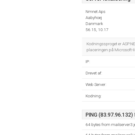
Nmnet Aps
Aabyhoej
Danmark
56.15, 10.17
Kodningssproget er ASP.N
placeringen på Microsoft-II
IP:
Drevet af:
Web Server:
Kodning:
PING (83.97.96.132) 
64 bytes from mailserver3.