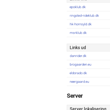
epoklub.dk
ringsted-rideklub.dk
hk-hornsyld.dk
msrklub.dk
Links ud
danrider.dk
brogaarden.eu
eldorado.dk
neergaard.eu
Server
Server lokalisering