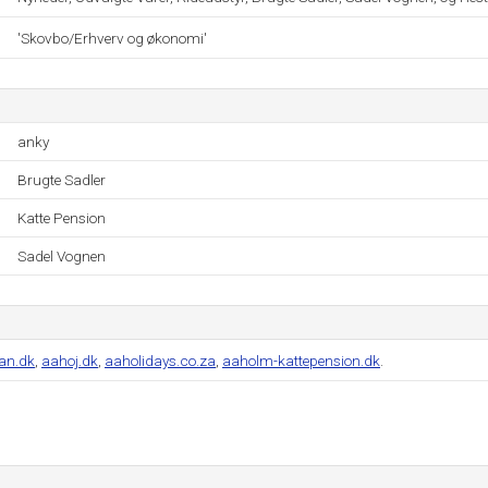
'Skovbo/Erhverv og økonomi'
anky
Brugte Sadler
Katte Pension
Sadel Vognen
an.dk
,
aahoj.dk
,
aaholidays.co.za
,
aaholm-kattepension.dk
.