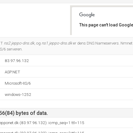
This page can't load Google
Do you own this website?
ET
ns2.jeppo-dns.dk
, og
ns1.jeppo-dns.dk
er dens DNS Nameservers. Nmnet 
S/6 serveren.
83.97.96.132
ASP.NET
Microsoft-IIS/6
windows-1252
56(84) bytes of data.
jepponet.dk (83.97.96.132): icmp_seq=1 ttl=115