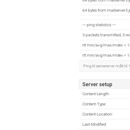
64 bytes from mailserver3.
64 bytes from mailserver3.
--- ping statistics ---
3 packets transmitted, 3 r
rtt min/avg/max/mdev = 
rtt min/avg/max/mdev = 
Ping til serveren er målt til
Server setup
Content-Length:
Content-Type:
Content-Location:
Last-Modified: