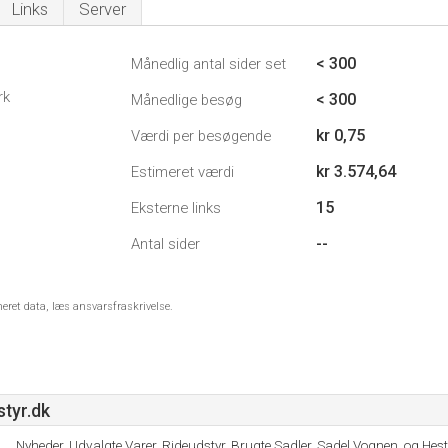
Links
Server
< 300
Månedlig antal sider set
rk
< 300
Månedlige besøg
kr 0,75
Værdi per besøgende
kr 3.574,64
Estimeret værdi
15
Eksterne links
--
Antal sider
meret data, læs ansvarsfraskrivelse.
tyr.dk
Nyheder, Udvalgte Varer, Rideudstyr, Brugte Sadler, Sadel Vognen, og Hest