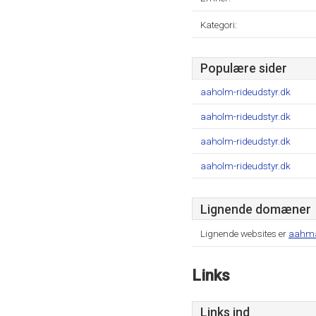
Kategori:
Populære sider
aaholm-rideudstyr.dk
aaholm-rideudstyr.dk
aaholm-rideudstyr.dk
aaholm-rideudstyr.dk
Lignende domæner
Lignende websites er
aahm
Links
Links ind