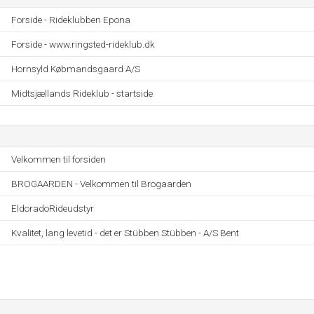
Forside - Rideklubben Epona
Forside - www.ringsted-rideklub.dk
Hornsyld Købmandsgaard A/S
Midtsjællands Rideklub - startside
Velkommen til forsiden
BROGAARDEN - Velkommen til Brogaarden
EldoradoRideudstyr
Kvalitet, lang levetid - det er Stübben Stübben - A/S Bent