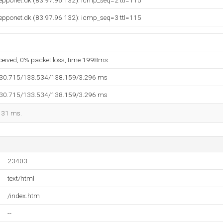
jepponet.dk (83.97.96.132): icmp_seq=2 ttl=115
jepponet.dk (83.97.96.132): icmp_seq=3 ttl=115
eceived, 0% packet loss, time 1998ms
130.715/133.534/138.159/3.296 ms
130.715/133.534/138.159/3.296 ms
 131 ms.
23403
text/html
/index.htm
--