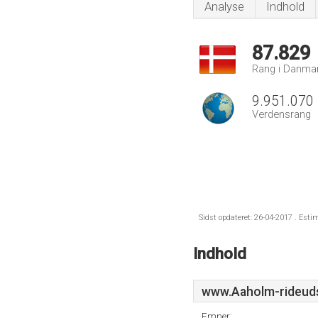
Analyse
Indhold
87.829
Rang i Danma
9.951.070
Verdensrang
Sidst opdateret: 26-04-2017 . Esti
Indhold
www.Aaholm-rideuds
Emner: