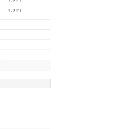
138 ms
130 ms