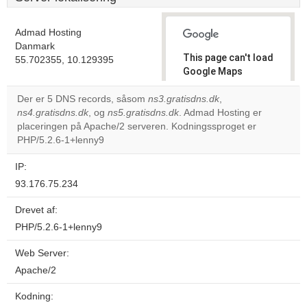
Admad Hosting
Danmark
This page can't load
55.702355, 10.129395
Google Maps
correctly.
Der er 5 DNS records, såsom
ns3.gratisdns.dk
,
ns4.gratisdns.dk
, og
ns5.gratisdns.dk
. Admad Hosting er
Do you
OK
placeringen på Apache/2 serveren. Kodningssproget er
own this
website?
PHP/5.2.6-1+lenny9
IP:
93.176.75.234
Drevet af:
PHP/5.2.6-1+lenny9
Web Server:
Apache/2
Kodning: