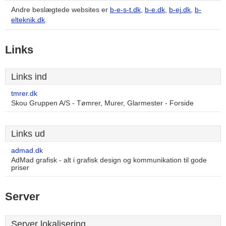
Andre beslægtede websites er
b-e-s-t.dk
,
b-e.dk
,
b-ej.dk
,
b-
elteknik.dk
.
Links
Links ind
tmrer.dk
Skou Gruppen A/S - Tømrer, Murer, Glarmester - Forside
Links ud
admad.dk
AdMad grafisk - alt i grafisk design og kommunikation til gode
priser
Server
Server lokalisering