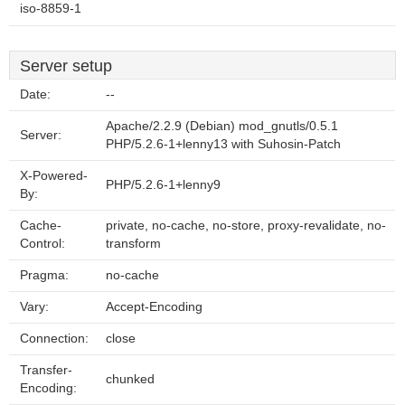
iso-8859-1
Server setup
Date:
--
Apache/2.2.9 (Debian) mod_gnutls/0.5.1
Server:
PHP/5.2.6-1+lenny13 with Suhosin-Patch
X-Powered-
PHP/5.2.6-1+lenny9
By:
Cache-
private, no-cache, no-store, proxy-revalidate, no-
Control:
transform
Pragma:
no-cache
Vary:
Accept-Encoding
Connection:
close
Transfer-
chunked
Encoding: