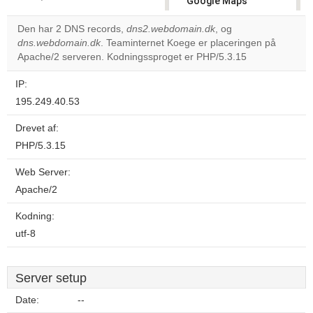
Google Maps
correctly.
Den har 2 DNS records,
dns2.webdomain.dk
, og
dns.webdomain.dk
. Teaminternet Koege er placeringen på
Do you
OK
Apache/2 serveren. Kodningssproget er PHP/5.3.15
own this
website?
IP:
195.249.40.53
Drevet af:
PHP/5.3.15
Web Server:
Apache/2
Kodning:
utf-8
Server setup
Date:
--