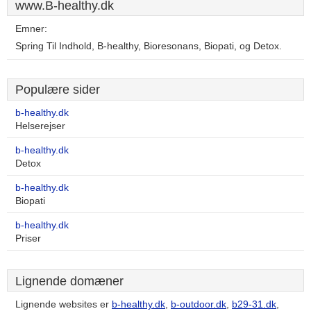
www.B-healthy.dk
Emner:
Spring Til Indhold, B-healthy, Bioresonans, Biopati, og Detox.
Populære sider
b-healthy.dk
Helserejser
b-healthy.dk
Detox
b-healthy.dk
Biopati
b-healthy.dk
Priser
Lignende domæner
Lignende websites er
b-healthy.dk
,
b-outdoor.dk
,
b29-31.dk
,