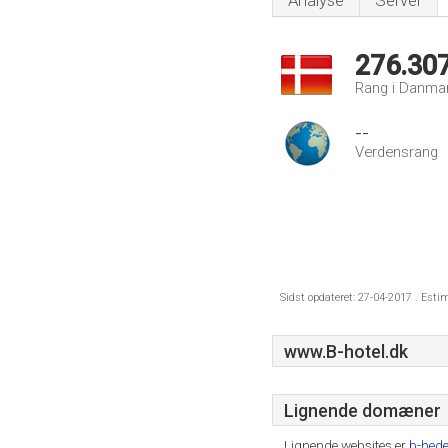
Analyse
Server
276.30
Rang i Danma
--
Verdensrang
Sidst opdateret: 27-04-2017 . Esti
www.B-hotel.dk
Lignende domæner
Lignende websites er
b-hed