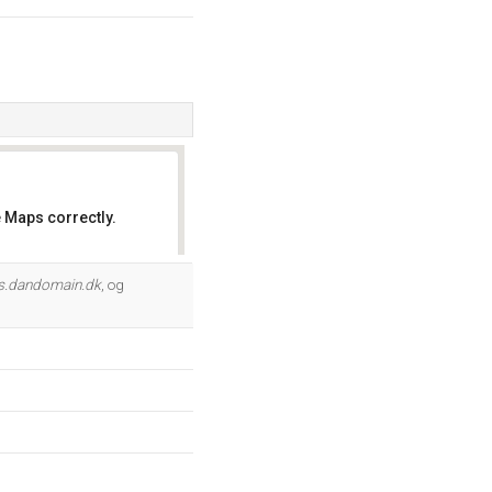
 Maps correctly.
OK
s.dandomain.dk
, og