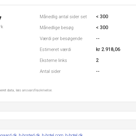
< 300
Månedlig antal sider set
7
rk
< 300
Månedlige besøg
--
Værdi per besøgende
kr 2.918,06
Estimeret værdi
2
Eksterne links
--
Antal sider
meret data, læs ansvarsfraskrivelse.
egaard.dk
,
b-hosted.dk
,
b-hotel.com
,
b-hotel.dk
.