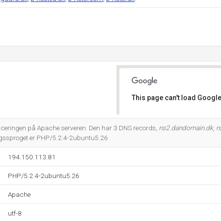
This page can't load Google
Do you own this website?
eringen på Apache serveren. Den har 3 DNS records,
ns2.dandomain.dk
,
n
ngssproget er PHP/5.2.4-2ubuntu5.26
194.150.113.81
PHP/5.2.4-2ubuntu5.26
Apache
utf-8