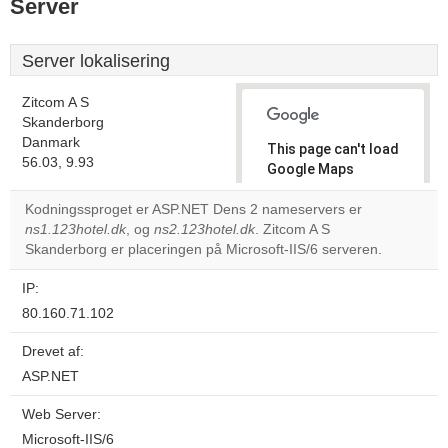
Server
Server lokalisering
Zitcom A S
Skanderborg
Danmark
This page can't load
56.03, 9.93
Google Maps
correctly.
Kodningssproget er ASP.NET Dens 2 nameservers er
ns1.123hotel.dk
, og
ns2.123hotel.dk
. Zitcom A S
Do you
OK
Skanderborg er placeringen på Microsoft-IIS/6 serveren.
own this
website?
IP:
80.160.71.102
Drevet af:
ASP.NET
Web Server:
Microsoft-IIS/6