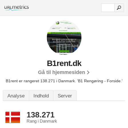
B1rent.dk
Gå til hjemmesiden
B1rent er rangeret 138.271 i Danmark.
'B1 Rengøring - Forside.'
Analyse
Indhold
Server
138.271
Rang i Danmark