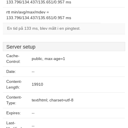
133.796/134.437/135.651/0.957 ms
rtt min/avg/max/mdev =
133.796/134.437/135.651/0.957 ms
En tid på 133 ms, blev målt i en pingtest.
Server setup
Cache-
public, max-age=1
Control:
Date:
--
Content-
19910
Length:
Content-
text/html; charset=utf-8
Type:
Expires:
--
Last-
--