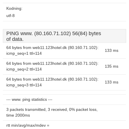
Kodning:
utf-8
PING www. (80.160.71.102) 56(84) bytes
of data.
64 bytes from web11.123hotel.dk (80.160.71.102):
133 ms
icmp_seq=1 ttl=114
64 bytes from web11.123hotel.dk (80.160.71.102):
135 ms
icmp_seq=2 ttl=114
64 bytes from web11.123hotel.dk (80.160.71.102):
133 ms
icmp_seq=3 ttl=114
--- www. ping statistics ---
3 packets transmitted, 3 received, 0% packet loss,
time 2000ms
rtt min/avg/max/mdev =