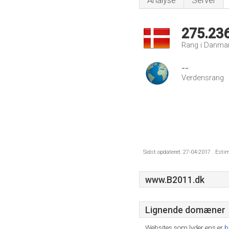
Analyse
Server
275.23
Rang i Danma
--
Verdensrang
Sidst opdateret: 27-04-2017 . Esti
www.B2011.dk
Lignende domæner
Websites som lyder ens er
b