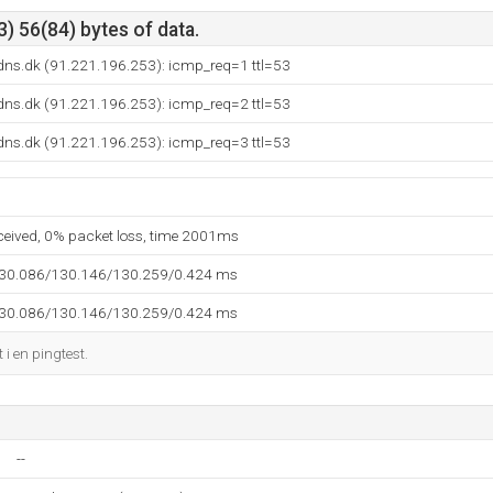
) 56(84) bytes of data.
dns.dk (91.221.196.253): icmp_req=1 ttl=53
dns.dk (91.221.196.253): icmp_req=2 ttl=53
dns.dk (91.221.196.253): icmp_req=3 ttl=53
eceived, 0% packet loss, time 2001ms
130.086/130.146/130.259/0.424 ms
130.086/130.146/130.259/0.424 ms
i en pingtest.
--