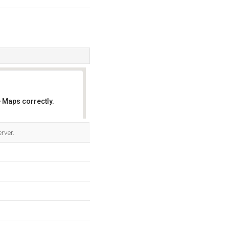
 Maps correctly.
OK
rver.