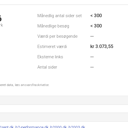
< 300
Månedlig antal sider set
6
rk
< 300
Månedlige besøg
--
Værdi per besøgende
kr 3.073,55
Estimeret værdi
--
Eksterne links
--
Antal sider
meret data, læs ansvarsfraskrivelse.
1rent.dk
,
b2-performance.dk
,
b2000.dk
,
b2003.dk
.