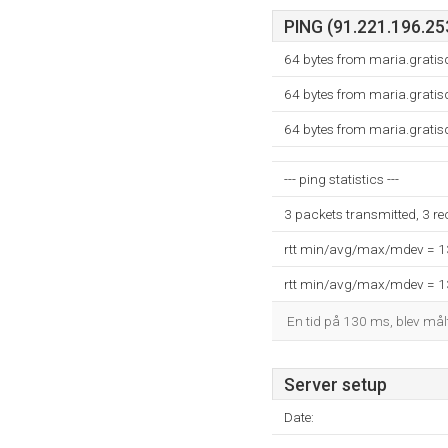
PING (91.221.196.253
64 bytes from maria.gratis
64 bytes from maria.gratis
64 bytes from maria.gratis
--- ping statistics ---
3 packets transmitted, 3 r
rtt min/avg/max/mdev = 
rtt min/avg/max/mdev = 
En tid på 130 ms, blev målt 
Server setup
Date: