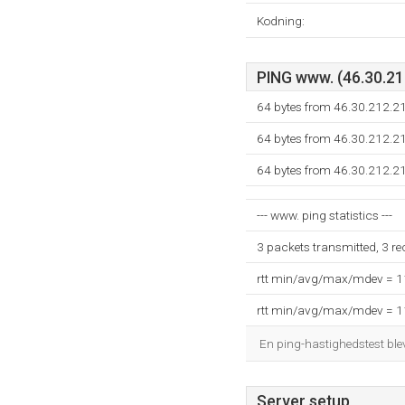
Kodning:
PING www. (46.30.212
64 bytes from 46.30.212.2
64 bytes from 46.30.212.2
64 bytes from 46.30.212.2
--- www. ping statistics ---
3 packets transmitted, 3 r
rtt min/avg/max/mdev = 
rtt min/avg/max/mdev = 
En ping-hastighedstest blev
Server setup