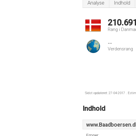
Analyse
Indhold
210.69
Rang i Danma
--
Verdensrang
Sidst opdateret: 27-04-2017 . Esti
Indhold
www.Baadboersen.d
Emner: