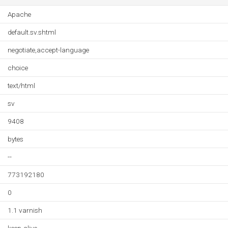
Apache
default.sv.shtml
negotiate,accept-language
choice
text/html
sv
9408
bytes
--
773192180
0
1.1 varnish