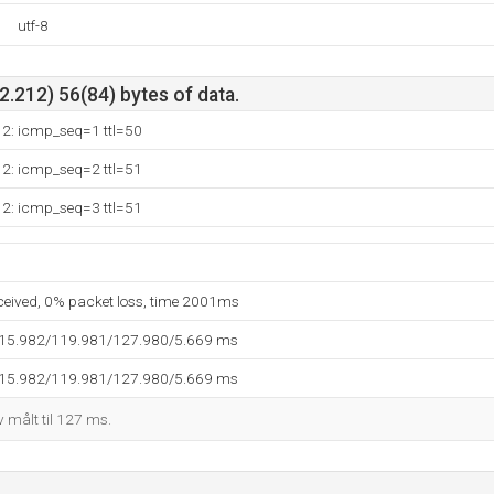
utf-8
.212) 56(84) bytes of data.
12: icmp_seq=1 ttl=50
12: icmp_seq=2 ttl=51
12: icmp_seq=3 ttl=51
eceived, 0% packet loss, time 2001ms
115.982/119.981/127.980/5.669 ms
115.982/119.981/127.980/5.669 ms
 målt til 127 ms.