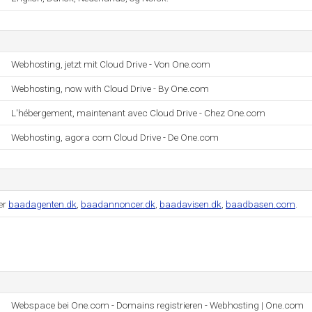
Webhosting, jetzt mit Cloud Drive - Von One.com
Webhosting, now with Cloud Drive - By One.com
L'hébergement, maintenant avec Cloud Drive - Chez One.com
Webhosting, agora com Cloud Drive - De One.com
er
baadagenten.dk
,
baadannoncer.dk
,
baadavisen.dk
,
baadbasen.com
.
Webspace bei One.com - Domains registrieren - Webhosting | One.com