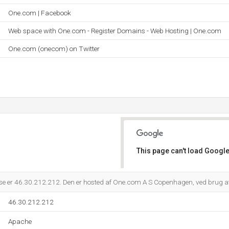
One.com | Facebook
Web space with One.com - Register Domains - Web Hosting | One.com
One.com (onecom) on Twitter
This page can't load Google
Do you own this website?
se er 46.30.212.212. Den er hosted af One.com A S Copenhagen, ved brug a
46.30.212.212
Apache