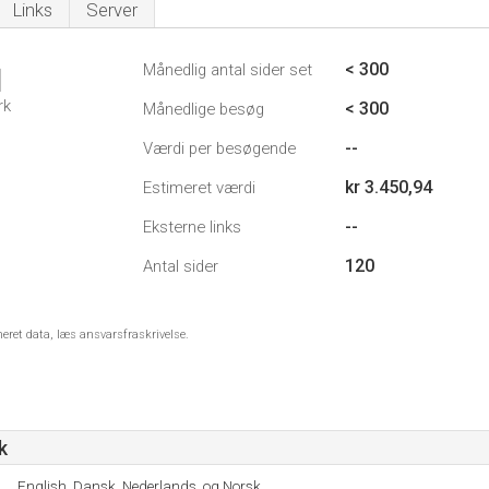
Links
Server
< 300
Månedlig antal sider set
1
rk
< 300
Månedlige besøg
--
Værdi per besøgende
kr 3.450,94
Estimeret værdi
--
Eksterne links
120
Antal sider
meret data, læs ansvarsfraskrivelse.
k
English, Dansk, Nederlands, og Norsk.