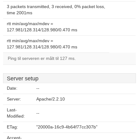
3 packets transmitted, 3 received, 0% packet loss,
time 2001ms
rtt min/avg/max/mdev =
127.981/128.314/128.980/0.470 ms
rtt min/avg/max/mdev =
127.981/128.314/128.980/0.470 ms
Ping til serveren er målt til 127 ms.
Server setup
Date:
--
Server:
Apache/2.2.10
Last-
--
Modified:
ETag:
"20000a-16c9-4b64f77cc307b"
Accept-