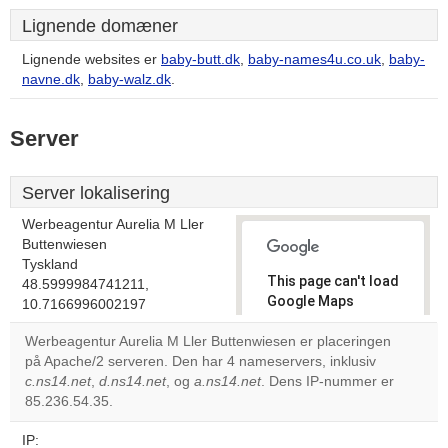
Lignende domæner
Lignende websites er
baby-butt.dk
,
baby-names4u.co.uk
,
baby-
navne.dk
,
baby-walz.dk
.
Server
Server lokalisering
Werbeagentur Aurelia M Ller
Buttenwiesen
Tyskland
This page can't load
48.5999984741211,
Google Maps
10.7166996002197
correctly.
Werbeagentur Aurelia M Ller Buttenwiesen er placeringen
på Apache/2 serveren. Den har 4 nameservers, inklusiv
Do you
OK
c.ns14.net
,
d.ns14.net
, og
a.ns14.net
. Dens IP-nummer er
own this
website?
85.236.54.35.
IP: