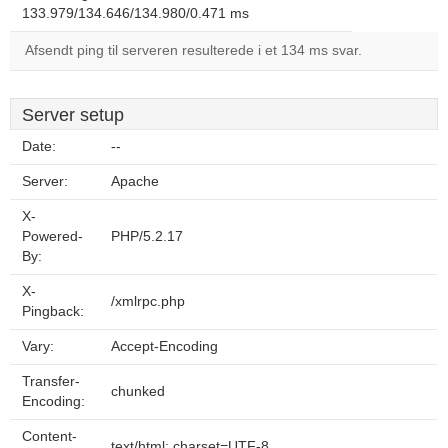
133.979/134.646/134.980/0.471 ms
Afsendt ping til serveren resulterede i et 134 ms svar.
Server setup
Date:
--
Server:
Apache
X-
Powered-
PHP/5.2.17
By:
X-
/xmlrpc.php
Pingback:
Vary:
Accept-Encoding
Transfer-
chunked
Encoding:
Content-
text/html; charset=UTF-8