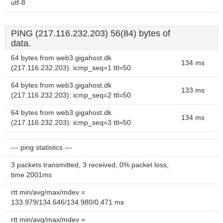
utf-8
PING (217.116.232.203) 56(84) bytes of
data.
64 bytes from web3.gigahost.dk
134 ms
(217.116.232.203): icmp_seq=1 ttl=50
64 bytes from web3.gigahost.dk
133 ms
(217.116.232.203): icmp_seq=2 ttl=50
64 bytes from web3.gigahost.dk
134 ms
(217.116.232.203): icmp_seq=3 ttl=50
--- ping statistics ---
3 packets transmitted, 3 received, 0% packet loss,
time 2001ms
rtt min/avg/max/mdev =
133.979/134.646/134.980/0.471 ms
rtt min/avg/max/mdev =