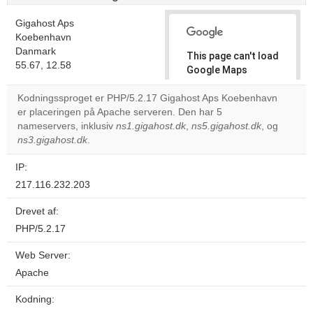
Gigahost Aps
Koebenhavn
Danmark
This page can't load
55.67, 12.58
Google Maps
correctly.
Kodningssproget er PHP/5.2.17 Gigahost Aps Koebenhavn
er placeringen på Apache serveren. Den har 5
Do you
OK
nameservers, inklusiv
ns1.gigahost.dk
,
ns5.gigahost.dk
own this
, og
website?
ns3.gigahost.dk
.
IP:
217.116.232.203
Drevet af:
PHP/5.2.17
Web Server:
Apache
Kodning: