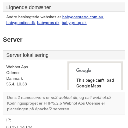
Lignende domæner
Andre beslægtede websites er
babygoesretro.com.au
,
babygoodies.dk
,
babygros.dk
,
babygroup.dk
.
Server
Server lokalisering
Webhot Aps
Odense
Danmark
This page can't load
55.4, 10.38
Google Maps
correctly.
Dens 2 nameservers er
ns3.webhot.dk
, og
ns4.webhot.dk
.
Kodningssproget er PHP/5.2.6 Webhot Aps Odense er
Do you
OK
placeringen på Apache/2 serveren.
own this
website?
IP:
83.221.140.34