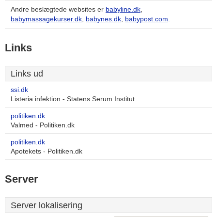
Andre beslægtede websites er
babyline.dk
,
babymassagekurser.dk
,
babynes.dk
,
babypost.com
.
Links
Links ud
ssi.dk
Listeria infektion - Statens Serum Institut
politiken.dk
Valmed - Politiken.dk
politiken.dk
Apotekets - Politiken.dk
Server
Server lokalisering