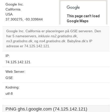
Google Inc.
California
USA
This page can't load
37.300275, -93.339844
Google Maps
correctly.
Google Inc. California er placeringen på GSE serveren. Den
har 5 nameservers, inklusiv
ns2.gratisdns.dk
,
Do you
OK
ns3.gratisdns.dk
, og
ns4.gratisdns.dk
. Babyline.dk's IP
own this
website?
adresse er 74.125.142.121.
IP:
74.125.142.121
Web Server:
GSE
Kodning:
utf-8
PING ghs.l.google.com (74.125.142.121)