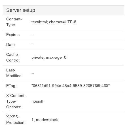
Server setup
Content-
text/html; charset=UTF-8
Type:
Expires:
--
Date:
--
Cache-
private, max-age=0
Control:
Last-
--
Modified:
ETag:
"06311d91-994c-45a4-9539-8205766b4f0f"
X-Content-
Type-
nosniff
Options:
X-XSS-
1; mode=block
Protection: