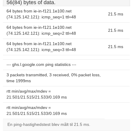
56(84) bytes of data.
64 bytes from ie-in-f121.1e100.net
21.5 ms
(74.125.142.121): icmp_seq=1 ttl=48
64 bytes from ie-in-f121.1e100.net
21.5 ms
(74.125.142.121): icmp_seq=2 ttl=48
64 bytes from ie-in-f121.1e100.net
21.5 ms
(74.125.142.121): icmp_seq=3 ttl=48
--- ghs.l.google.com ping statistics ---
3 packets transmitted, 3 received, 0% packet loss,
time 1999ms
rtt min/avg/max/mdev =
21.501/21.515/21.533/0.169 ms
rtt min/avg/max/mdev =
21.501/21.515/21.533/0.169 ms
En ping-hastighedstest blev målt til 21.5 ms.