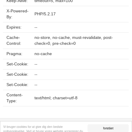
Keep-Alive:
timeout=5, max=100
X-Powered-
PHP/5.2.17
By:
Expires:
--
Cache-
no-store, no-cache, must-revalidate, post-
Control:
check=0, pre-check=0
Pragma:
no-cache
Set-Cookie:
--
Set-Cookie:
--
Set-Cookie:
--
Content-
text/html; charset=utf-8
Type:
Fortrolighedspolitik
Sitemap
Fjern hjemmeside
Kontakt
© 2026
Vi bruger cookies for at give dig den bedste
forstået
onlineoplevelse. Ved at bruge vores website accepterer du