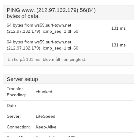
PING www. (212.97.132.179) 56(84)
bytes of data.
64 bytes from ws59.surf-town.net
131 ms
(212.97.132.179): icmp_seq=1 ttl=50
64 bytes from ws59.surf-town.net
131 ms
(212.97.132.179): icmp_seq=1 ttl=50
En tid på 131 ms, blev målt i en pingtest.
Server setup
Transfer-
chunked
Encoding:
Date:
--
Server:
LiteSpeed
Connection:
Keep-Alive