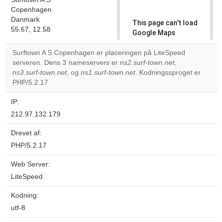
Copenhagen
Danmark
This page can't load
55.67, 12.58
Google Maps
correctly.
Surftown A S Copenhagen er placeringen på LiteSpeed
serveren. Dens 3 nameservers er
ns2.surf-town.net
,
Do you
OK
ns3.surf-town.net
, og
ns1.surf-town.net
. Kodningssproget er
own this
website?
PHP/5.2.17
IP:
212.97.132.179
Drevet af:
PHP/5.2.17
Web Server:
LiteSpeed
Kodning:
utf-8