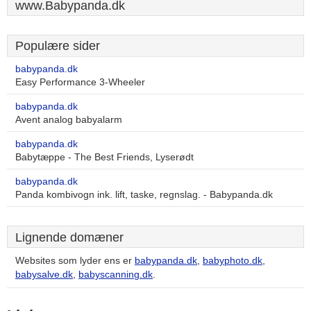
www.Babypanda.dk
Populære sider
babypanda.dk
Easy Performance 3-Wheeler
babypanda.dk
Avent analog babyalarm
babypanda.dk
Babytæppe - The Best Friends, Lyserødt
babypanda.dk
Panda kombivogn ink. lift, taske, regnslag. - Babypanda.dk
Lignende domæner
Websites som lyder ens er
babypanda.dk
,
babyphoto.dk
,
babysalve.dk
,
babyscanning.dk
.