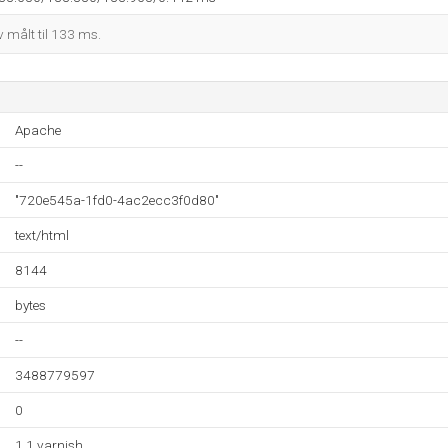
 målt til 133 ms.
Apache
--
"720e545a-1fd0-4ac2ecc3f0d80"
text/html
8144
bytes
--
3488779597
0
1.1 varnish