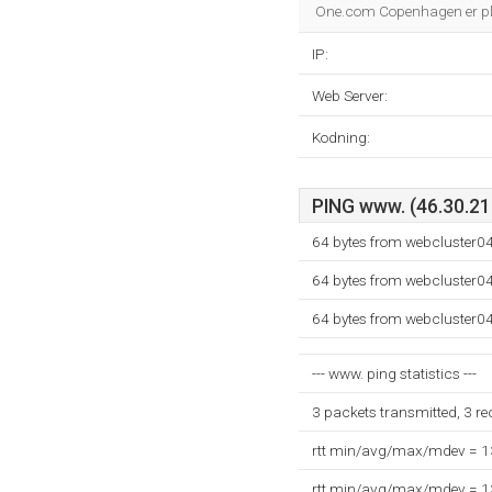
One.com Copenhagen er pl
IP:
Web Server:
Kodning:
PING www. (46.30.211
64 bytes from webcluster0
64 bytes from webcluster0
64 bytes from webcluster0
--- www. ping statistics ---
3 packets transmitted, 3 r
rtt min/avg/max/mdev = 
rtt min/avg/max/mdev = 