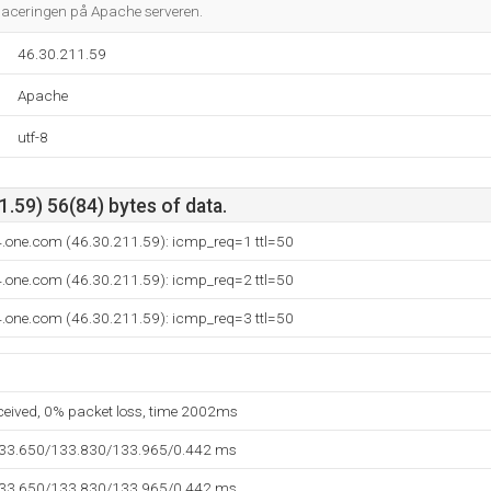
aceringen på Apache serveren.
46.30.211.59
Apache
utf-8
.59) 56(84) bytes of data.
4.one.com (46.30.211.59): icmp_req=1 ttl=50
4.one.com (46.30.211.59): icmp_req=2 ttl=50
4.one.com (46.30.211.59): icmp_req=3 ttl=50
eceived, 0% packet loss, time 2002ms
133.650/133.830/133.965/0.442 ms
133.650/133.830/133.965/0.442 ms