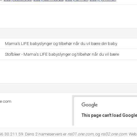
Mama's LIFE babyslynger og tilbehør når du vil bære din baby.
Stofbleer - Mama's LIFE babyslynger og tilbehør når du vil bære
ne.com
This page can't load Google
Do you own this website?
46.30.211.59. Dens 2 nameservers er
ns01.one.com
, og
ns02.one.com
. Web