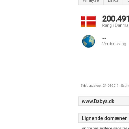
Analyse
Links
200.49
Rang i Danma
--
Verdensrang
Sidst opdateret: 27-04-2017 . Esti
www.Babys.dk
Lignende domæner
Andre beslægtede websites 