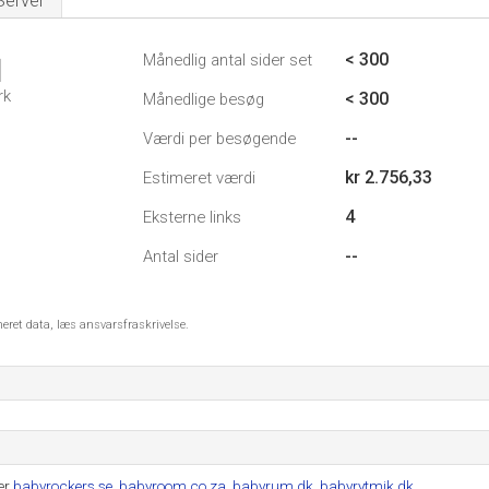
Server
< 300
Månedlig antal sider set
1
rk
< 300
Månedlige besøg
--
Værdi per besøgende
kr 2.756,33
Estimeret værdi
4
Eksterne links
--
Antal sider
meret data, læs ansvarsfraskrivelse.
er
babyrockers.se
,
babyroom.co.za
,
babyrum.dk
,
babyrytmik.dk
.