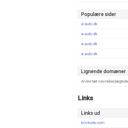
Populære sider
a-auto.dk
a-auto.dk
a-auto.dk
a-auto.dk
Lignende domæner
Andre tæt navnebeslægtede
Links
Links ud
bricksite.com