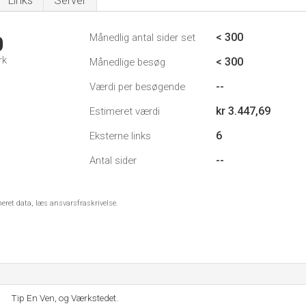
Links
Server
< 300
Månedlig antal sider set
0
rk
< 300
Månedlige besøg
--
Værdi per besøgende
kr 3.447,69
Estimeret værdi
6
Eksterne links
--
Antal sider
meret data, læs ansvarsfraskrivelse.
Tip En Ven, og Værkstedet.