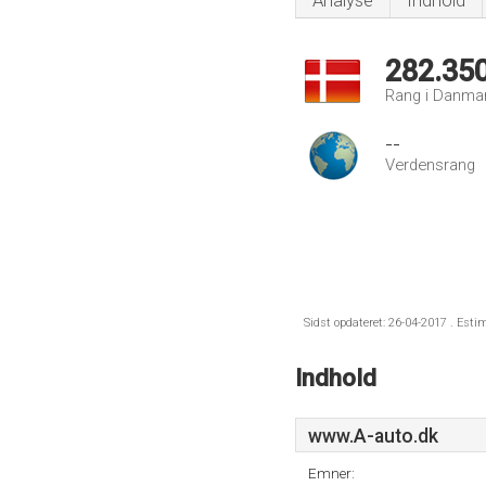
Analyse
Indhold
282.35
Rang i Danma
--
Verdensrang
Sidst opdateret: 26-04-2017 . Esti
Indhold
www.A-auto.dk
Emner: