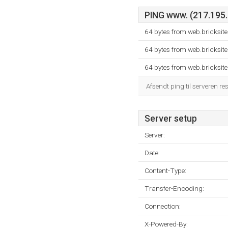
PING www. (217.195.1
64 bytes from web.bricksi
64 bytes from web.bricksi
64 bytes from web.bricksi
Afsendt ping til serveren re
Server setup
Server:
Date:
Content-Type:
Transfer-Encoding:
Connection:
X-Powered-By: