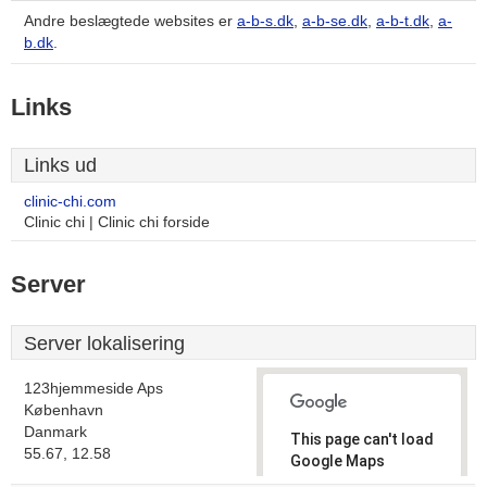
Andre beslægtede websites er
a-b-s.dk
,
a-b-se.dk
,
a-b-t.dk
,
a-
b.dk
.
Links
Links ud
clinic-chi.com
Clinic chi | Clinic chi forside
Server
Server lokalisering
123hjemmeside Aps
København
Danmark
This page can't load
55.67, 12.58
Google Maps
correctly.