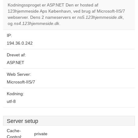
Kodningssproget er ASP.NET Den er hosted af
123hjemmeside Aps København, ved brug af Microsoft-IIS/7
Do you
OK
webserver. Dens 2 nameservers er
ns5.123hjemmeside.dk
own this
,
website?
og
ns4.123hjemmeside.dk
.
IP:
194.36.0.242
Drevet af:
ASP.NET
Web Server:
Microsoft-IIS/7
Kodning:
utf-8
Server setup
Cache-
private
Control: