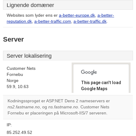
Lignende domæner
Websites som lyder ens er
a-better-europe.dk
,
a-better-
reputation.dk
,
a-better-traffic.com
,
a-better-traffic.dk
.
Server
Server lokalisering
Customer Nets
Fornebu
Norge
This page can't load
59.9, 10.63
Google Maps
correctly.
Kodningssproget er ASP.NET Dens 2 nameservers er
ns2.fastname.no
, og
ns.fastname.no
. Customer Nets
Do you
OK
Fornebu er placeringen på Microsoft-IIS/7 serveren.
own this
website?
IP:
85.252.49.52