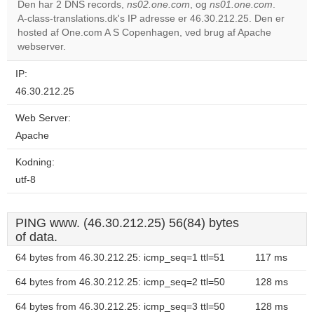
Den har 2 DNS records,
ns02.one.com
, og
ns01.one.com
.
A-class-translations.dk's IP adresse er 46.30.212.25. Den er
Do you
OK
hosted af One.com A S Copenhagen, ved brug af Apache
own this
website?
webserver.
IP:
46.30.212.25
Web Server:
Apache
Kodning:
utf-8
PING www. (46.30.212.25) 56(84) bytes
of data.
64 bytes from 46.30.212.25: icmp_seq=1 ttl=51
117 ms
64 bytes from 46.30.212.25: icmp_seq=2 ttl=50
128 ms
64 bytes from 46.30.212.25: icmp_seq=3 ttl=50
128 ms