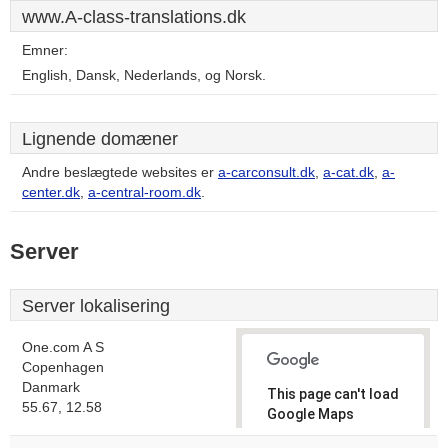
www.A-class-translations.dk
Emner:
English, Dansk, Nederlands, og Norsk.
Lignende domæner
Andre beslægtede websites er
a-carconsult.dk
,
a-cat.dk
,
a-
center.dk
,
a-central-room.dk
.
Server
Server lokalisering
One.com A S
Copenhagen
Danmark
This page can't load
55.67, 12.58
Google Maps
correctly.