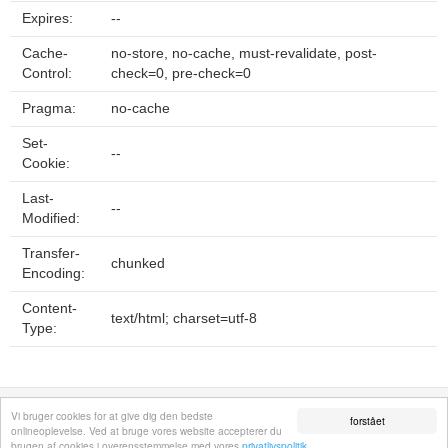
Expires:
--
Cache-
no-store, no-cache, must-revalidate, post-
Control:
check=0, pre-check=0
Pragma:
no-cache
Set-
--
Cookie:
Last-
--
Modified:
Transfer-
chunked
Encoding:
Content-
text/html; charset=utf-8
Type:
Fortrolighedspolitik
Sitemap
Fjern hjemmeside
Kontakt
© 2026
Vi bruger cookies for at give dig den bedste
forstået
onlineoplevelse. Ved at bruge vores website accepterer du
brugen af cookies i overensstemmelse med vores
privatlivspolitik