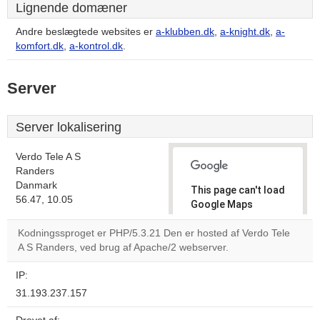
Lignende domæner
Andre beslægtede websites er
a-klubben.dk
,
a-knight.dk
,
a-
komfort.dk
,
a-kontrol.dk
.
Server
Server lokalisering
Verdo Tele A S
Randers
Danmark
This page can't load
56.47, 10.05
Google Maps
correctly.
Kodningssproget er PHP/5.3.21 Den er hosted af Verdo Tele
A S Randers, ved brug af Apache/2 webserver.
Do you
OK
own this
website?
IP:
31.193.237.157