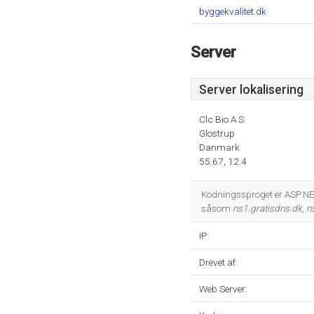
byggekvalitet.dk
Server
Server lokalisering
Clc Bio A S
Glostrup
Danmark
55.67, 12.4
Kodningssproget er ASP.NET 
såsom
ns1.gratisdns.dk
,
n
IP:
Drevet af:
Web Server: