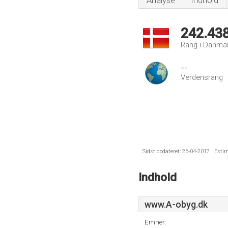
Analyse
Indhold
242.43
Rang i Danma
--
Verdensrang
Sidst opdateret: 26-04-2017 . Esti
Indhold
www.A-obyg.dk
Emner: