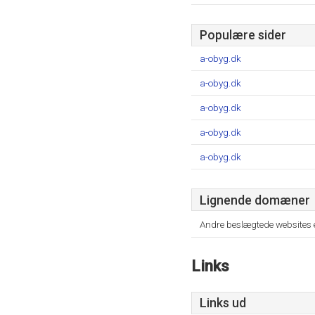
Populære sider
a-obyg.dk
a-obyg.dk
a-obyg.dk
a-obyg.dk
a-obyg.dk
Lignende domæner
Andre beslægtede websites 
Links
Links ud