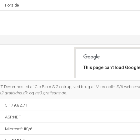
Forside
This page can't load Google
Do you own this website?
Den er hosted af Clc Bio A S Glostrup, ved brug af Microsoft-IIS/6 webserve
s2.gratisdns.dk
, og
ns3.gratisdns.dk
.
5.179.82.71
ASP.NET
Microsoft-IIS/6