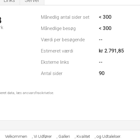
Links
Server
< 300
Månedlig antal sider set
8
rk
< 300
Månedlige besøg
--
Værdi per besøgende
kr 2.791,85
Estimeret værdi
--
Eksterne links
90
Antal sider
meret data, læs ansvarsfraskrivelse.
Velkommen , Vi Udfører , Galleri , Kvalitet , og Udtalelser.