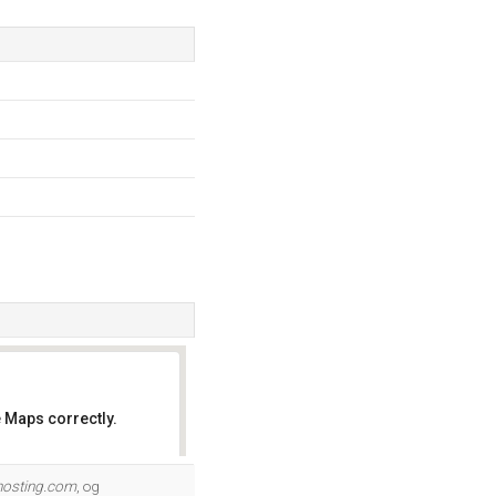
 Maps correctly.
OK
hosting.com
, og