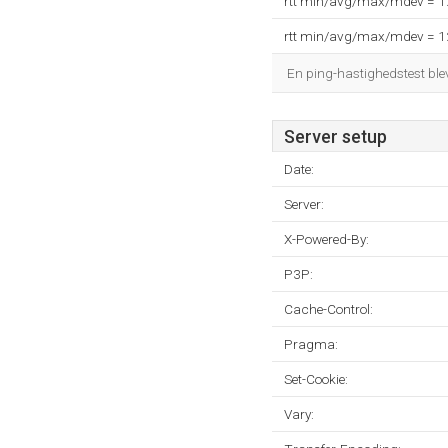
rtt min/avg/max/mdev = 
rtt min/avg/max/mdev = 
En ping-hastighedstest blev
Server setup
Date:
Server:
X-Powered-By:
P3P:
Cache-Control:
Pragma:
Set-Cookie:
Vary: