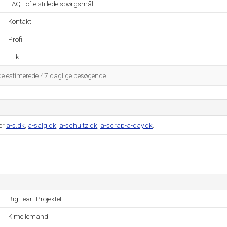
FAQ - ofte stillede spørgsmål
Kontakt
Profil
Etik
 de estimerede 47 daglige besøgende.
er
a-s.dk
,
a-salg.dk
,
a-schultz.dk
,
a-scrap-a-day.dk
.
BigHeart Projektet
Kimellemand