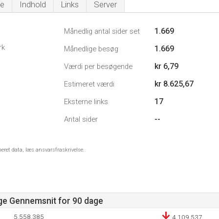
e
Indhold
Links
Server
1.669
Månedlig antal sider set
rk
1.669
Månedlige besøg
kr 6,79
Værdi per besøgende
kr 8.625,67
Estimeret værdi
17
Eksterne links
--
Antal sider
meret data, læs ansvarsfraskrivelse.
age Gennemsnit for 90 dage
5.558.385
4.109.537