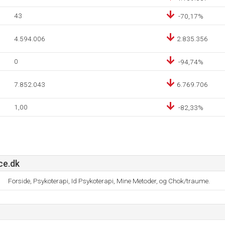
43
-70,17%
4.594.006
2.835.356
0
-94,74%
7.852.043
6.769.706
1,00
-82,33%
ce.dk
Forside, Psykoterapi, Id Psykoterapi, Mine Metoder, og Chok/traume.