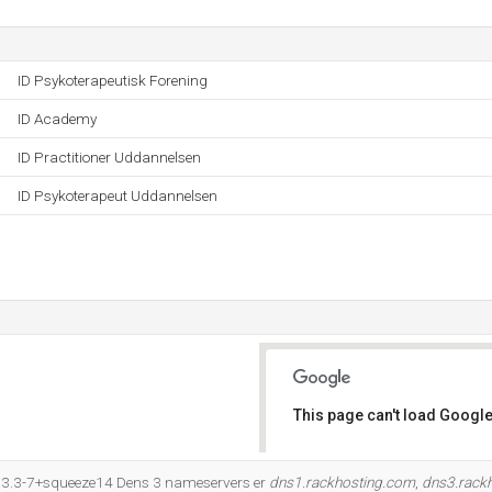
ID Psykoterapeutisk Forening
ID Academy
ID Practitioner Uddannelsen
ID Psykoterapeut Uddannelsen
This page can't load Google
Do you own this website?
.3.3-7+squeeze14 Dens 3 nameservers er
dns1.rackhosting.com
,
dns3.rack