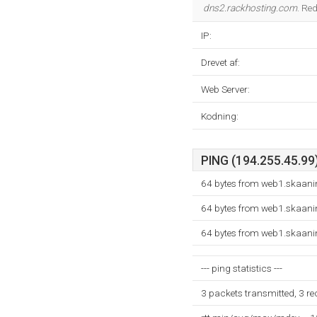
dns2.rackhosting.com
. Re
IP:
Drevet af:
Web Server:
Kodning:
PING (194.255.45.99)
64 bytes from web1.skaani
64 bytes from web1.skaani
64 bytes from web1.skaani
--- ping statistics ---
3 packets transmitted, 3 r