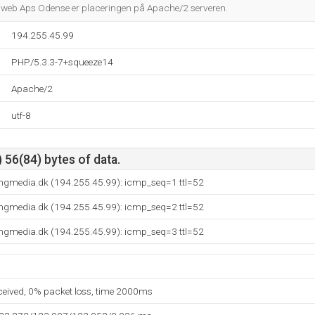
dweb Aps Odense er placeringen på Apache/2 serveren.
194.255.45.99
PHP/5.3.3-7+squeeze14
Apache/2
utf-8
 56(84) bytes of data.
ngmedia.dk (194.255.45.99): icmp_seq=1 ttl=52
ngmedia.dk (194.255.45.99): icmp_seq=2 ttl=52
ngmedia.dk (194.255.45.99): icmp_seq=3 ttl=52
eceived, 0% packet loss, time 2000ms