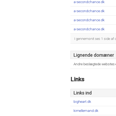
a-secondchance.dk
a-secondchance.dk
a-secondchance.dk
a-secondchance.dk
I gennemsnit ses 1 side af
Lignende domæner
Andre beslægtede websites 
Links
Links ind
bigheart.dk
kimellemand.dk