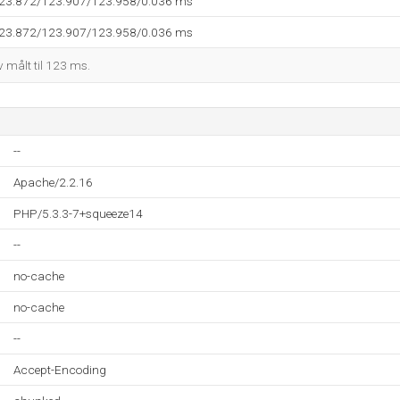
123.872/123.907/123.958/0.036 ms
123.872/123.907/123.958/0.036 ms
 målt til 123 ms.
--
Apache/2.2.16
PHP/5.3.3-7+squeeze14
--
no-cache
no-cache
--
Accept-Encoding