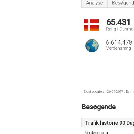
Analyse
Besøgend
65.431
Rang i Danma
6.614.478
Verdensrang
Sidst opdateret: 26-04-2017 . Esti
Besøgende
Trafik historie 90 D
Verdensrang