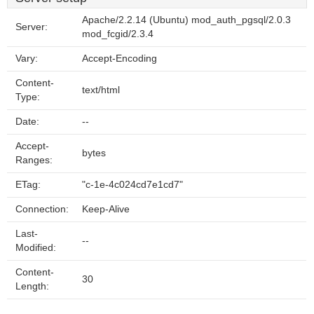
Apache/2.2.14 (Ubuntu) mod_auth_pgsql/2.0.3
Server:
mod_fcgid/2.3.4
Vary:
Accept-Encoding
Content-
text/html
Type:
Date:
--
Accept-
bytes
Ranges:
ETag:
"c-1e-4c024cd7e1cd7"
Connection:
Keep-Alive
Last-
--
Modified:
Content-
30
Length: