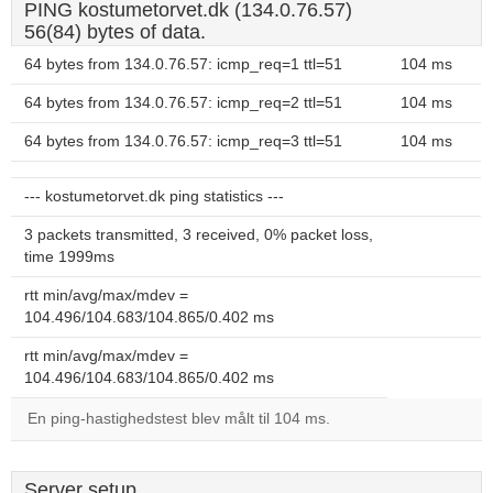
PING kostumetorvet.dk (134.0.76.57)
56(84) bytes of data.
64 bytes from 134.0.76.57: icmp_req=1 ttl=51
104 ms
64 bytes from 134.0.76.57: icmp_req=2 ttl=51
104 ms
64 bytes from 134.0.76.57: icmp_req=3 ttl=51
104 ms
--- kostumetorvet.dk ping statistics ---
3 packets transmitted, 3 received, 0% packet loss,
time 1999ms
rtt min/avg/max/mdev =
104.496/104.683/104.865/0.402 ms
rtt min/avg/max/mdev =
104.496/104.683/104.865/0.402 ms
En ping-hastighedstest blev målt til 104 ms.
Server setup