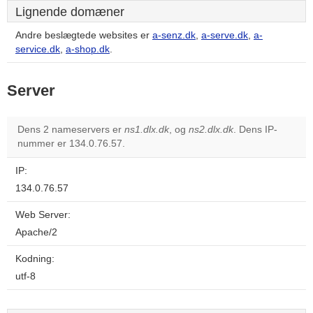
Lignende domæner
Andre beslægtede websites er
a-senz.dk
,
a-serve.dk
,
a-
service.dk
,
a-shop.dk
.
Server
Dens 2 nameservers er
ns1.dlx.dk
, og
ns2.dlx.dk
. Dens IP-
nummer er 134.0.76.57.
IP:
134.0.76.57
Web Server:
Apache/2
Kodning:
utf-8