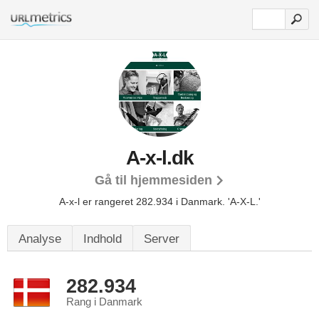
A-x-l.dk
Gå til hjemmesiden
A-x-l er rangeret 282.934 i Danmark.
'A-X-L.'
Analyse
Indhold
Server
282.934
Rang i Danmark