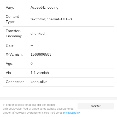
Vary:
Accept-Encoding
Content-
text/html; charset=UTF-8
Type:
Transfer-
chunked
Encoding:
Date:
--
X-Varnish:
1568696583
Age:
0
Via:
1.1 varnish
Connection:
keep-alive
Fortrolighedspolitik
Sitemap
Fjern hjemmeside
Kontakt
© 2026
Vi bruger cookies for at give dig den bedste
forstået
onlineoplevelse. Ved at bruge vores website accepterer du
brugen af cookies i overensstemmelse med vores
privatlivspolitik