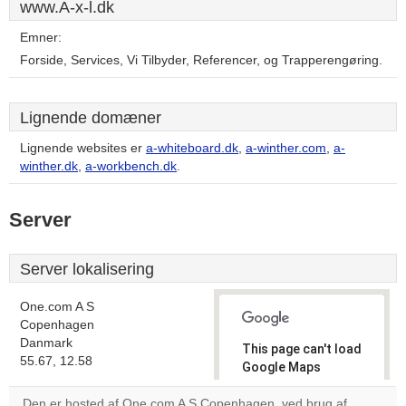
www.A-x-l.dk
Emner:
Forside, Services, Vi Tilbyder, Referencer, og Trapperengøring.
Lignende domæner
Lignende websites er
a-whiteboard.dk
,
a-winther.com
,
a-
winther.dk
,
a-workbench.dk
.
Server
Server lokalisering
One.com A S
Copenhagen
Danmark
This page can't load
55.67, 12.58
Google Maps
correctly.
Den er hosted af One.com A S Copenhagen, ved brug af