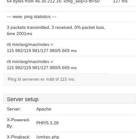
64 bytes from 46.30.212.16: icmp_seq=3 ttl=50
127 ms
--- www. ping statistics ---
3 packets transmitted, 3 received, 0% packet loss,
time 2001ms
rtt min/avg/max/mdev =
115.982/119.981/127.980/5.669 ms
rtt min/avg/max/mdev =
115.982/119.981/127.980/5.669 ms
Ping til serveren er målt til 115 ms.
Server setup
Server:
Apache
X-Powered-
PHP/5.3.28
By:
X-Pingback:
/xmlrpc.php