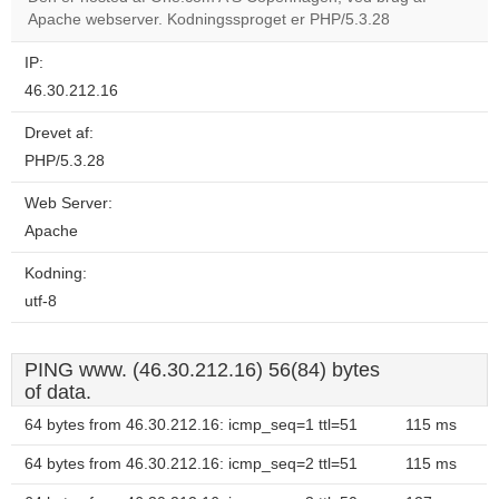
Apache webserver. Kodningssproget er PHP/5.3.28
Do you
OK
own this
website?
IP:
46.30.212.16
Drevet af:
PHP/5.3.28
Web Server:
Apache
Kodning:
utf-8
PING www. (46.30.212.16) 56(84) bytes
of data.
64 bytes from 46.30.212.16: icmp_seq=1 ttl=51
115 ms
64 bytes from 46.30.212.16: icmp_seq=2 ttl=51
115 ms