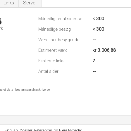
Links
Server
< 300
Månedlig antal sider set
6
rk
< 300
Månedlige besøg
--
Værdi per besøgende
kr 3.006,88
Estimeret værdi
2
Eksterne links
--
Antal sider
meret data, læs ansvarsfraskrivelse.
English, Ydelser, Referencer, og Flere Nyheder.