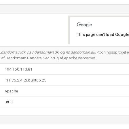
This page can't load Google
Do you own this website?
.dandomain.dk
,
ns3.dandomain.dk
, og
ns.dandomain.dk
. Kodningssproget e
 af Dandomain Randers, ved brug af Apache webserver.
194.150.113.81
PHP/5.2.4-2ubuntu5.25
Apache
utf-8