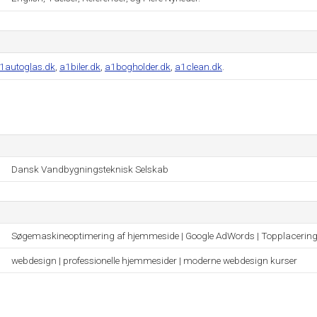
1autoglas.dk
,
a1biler.dk
,
a1bogholder.dk
,
a1clean.dk
.
Dansk Vandbygningsteknisk Selskab
Søgemaskineoptimering af hjemmeside | Google AdWords | Topplacerin
webdesign | professionelle hjemmesider | moderne webdesign kurser