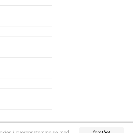
forstået
 cookies i overensstemmelse med