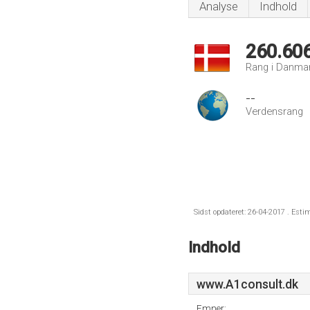
Analyse
Indhold
260.60
Rang i Danma
--
Verdensrang
Sidst opdateret: 26-04-2017 . Esti
Indhold
www.A1consult.dk
Emner: