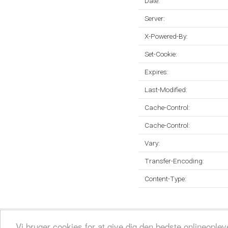
Date:
Server:
X-Powered-By:
Set-Cookie:
Expires:
Last-Modified:
Cache-Control:
Cache-Control:
Vary:
Transfer-Encoding:
Content-Type:
Fortrolighedspolitik
Sitemap
Fjern hjemmeside
Kontakt
© 2026
Vi bruger cookies for at give dig den bedste onlineopl