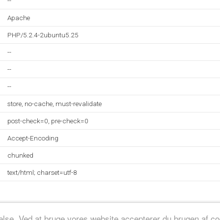
--
Apache
PHP/5.2.4-2ubuntu5.25
--
--
--
store, no-cache, must-revalidate
post-check=0, pre-check=0
Accept-Encoding
chunked
text/html; charset=utf-8
evelse. Ved at bruge vores website accepterer du brugen af