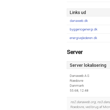
Links ud
danaweb.dk
byggeriogenergi.dk
energivejlederen.dk
Server
Server lokalisering
Danaweb A S
Roedovre
Danmark
55.68, 12.48
ns2.danaweb.org
,
ns3.dan
Roedovre, ved brug af Micr