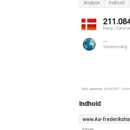
Analyse
Indhold
211.08
Rang i Danma
--
Verdensrang
Sidst opdateret: 26-04-2017 . Esti
Indhold
www.Aa-frederiksha
Emner: