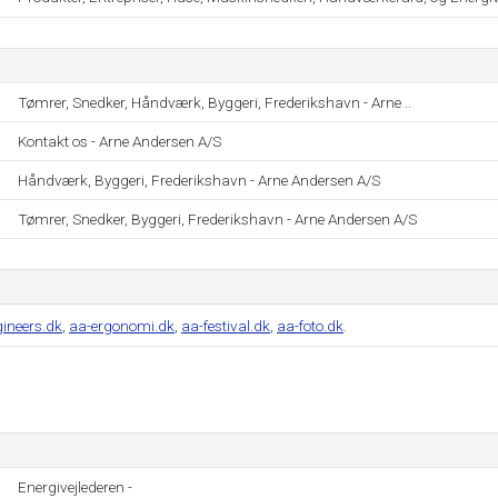
Tømrer, Snedker, Håndværk, Byggeri, Frederikshavn - Arne ..
Kontakt os - Arne Andersen A/S
Håndværk, Byggeri, Frederikshavn - Arne Andersen A/S
Tømrer, Snedker, Byggeri, Frederikshavn - Arne Andersen A/S
ineers.dk
,
aa-ergonomi.dk
,
aa-festival.dk
,
aa-foto.dk
.
Energivejlederen -