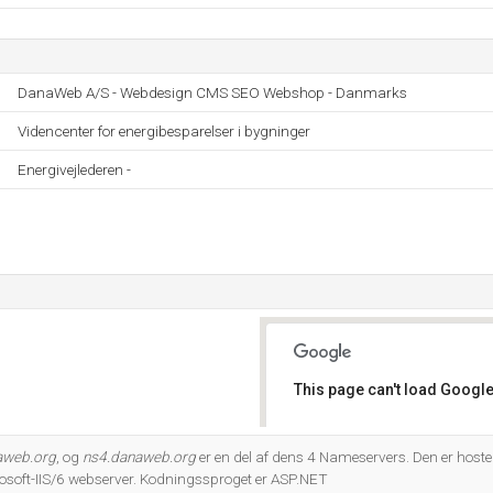
DanaWeb A/S - Webdesign CMS SEO Webshop - Danmarks
Videncenter for energibesparelser i bygninger
Energivejlederen -
This page can't load Google
Do you own this website?
aweb.org
, og
ns4.danaweb.org
er en del af dens 4 Nameservers. Den er host
osoft-IIS/6 webserver. Kodningssproget er ASP.NET