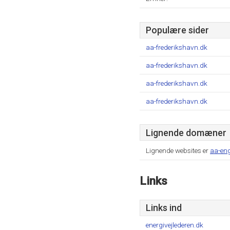
Populære sider
aa-frederikshavn.dk
aa-frederikshavn.dk
aa-frederikshavn.dk
aa-frederikshavn.dk
Lignende domæner
Lignende websites er
aa-eng
Links
Links ind
energivejlederen.dk