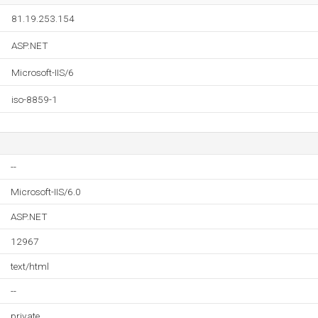
81.19.253.154
ASP.NET
Microsoft-IIS/6
iso-8859-1
--
Microsoft-IIS/6.0
ASP.NET
12967
text/html
--
private