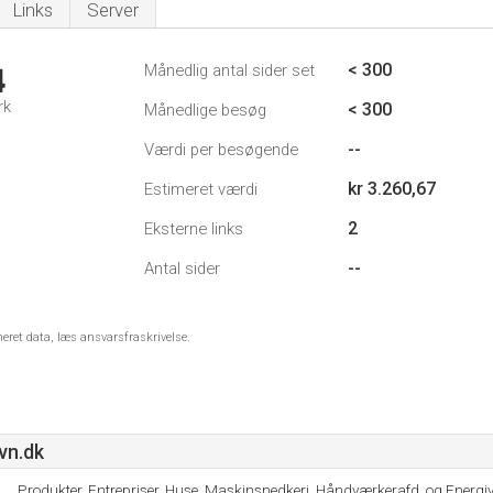
Links
Server
< 300
Månedlig antal sider set
4
rk
< 300
Månedlige besøg
--
Værdi per besøgende
kr 3.260,67
Estimeret værdi
2
Eksterne links
--
Antal sider
meret data, læs ansvarsfraskrivelse.
vn.dk
Produkter, Entrepriser, Huse, Maskinsnedkeri, Håndværkerafd, og Energiv