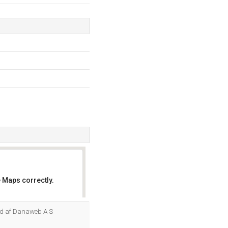
 Maps correctly.
OK
ed af Danaweb A S