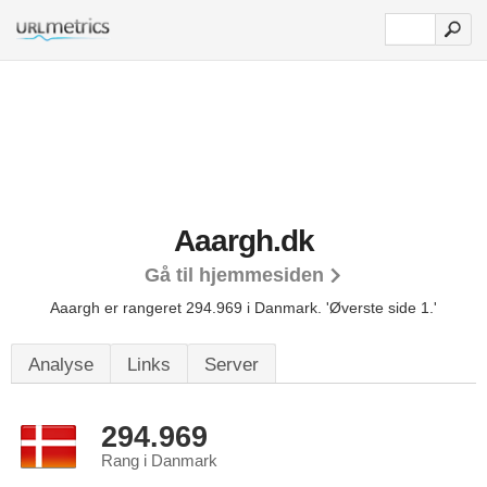
Aaargh.dk
Gå til hjemmesiden
Aaargh er rangeret 294.969 i Danmark.
'Øverste side 1.'
Analyse
Links
Server
294.969
Rang i Danmark