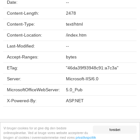
Date:
--
Content-Length:
2478
Content-Type:
text/html
Content-Location:
/index.htm
Last-Modified:
--
Accept-Ranges:
bytes
ETag:
"46da39f93948c91:a7c3a"
Server:
Microsoft-IIS/6.0
MicrosoftOfficeWebServer:
5.0_Pub
X-Powered-By:
ASP.NET
Fortrolighedspolitik
Sitemap
Fjern hjemmeside
Kontakt
© 2026
Vi bruger cookies for at give dig den bedste
forstået
onlineoplevelse. Ved at bruge vores website accepterer du
brugen af cookies i overensstemmelse med vores
privatlivspolitik