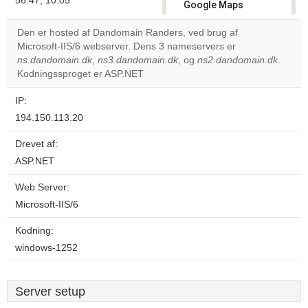
56.47, 10.05
Google Maps
correctly.
Den er hosted af Dandomain Randers, ved brug af
Microsoft-IIS/6 webserver. Dens 3 nameservers er
Do you
OK
ns.dandomain.dk
,
ns3.dandomain.dk
, og
own this
ns2.dandomain.dk
.
website?
Kodningssproget er ASP.NET
IP:
194.150.113.20
Drevet af:
ASP.NET
Web Server:
Microsoft-IIS/6
Kodning:
windows-1252
Server setup