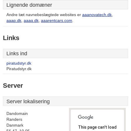
Lignende domæner
Andre tæt navnebeslægtede websites er
aaanovatech.dk
,
aaap.dk
,
aaaq.dk
,
aaarentcars.com
.
Links
Links ind
piratudstyr.dk
Piratudstyr.dk
Server
Server lokalisering
Dandomain
Randers
Danmark
This page can't load