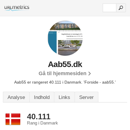
Aab55.dk
Gå til hjemmesiden
Aab55 er rangeret 40.111 i Danmark.
'Forside - aab55.'
Analyse
Indhold
Links
Server
40.111
Rang i Danmark