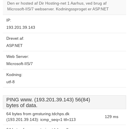
Den er hosted af Dir Hosting-net 1 Aarhus, ved brug af
Do you
OK
Microsoft-IIS/7 webserver. Kodningssproget er ASP.NET
own this
website?
IP:
193.201.39.143
Drevet af:
ASP.NET
Web Server:
Microsoft-IIS/7
Kodning:
utf-8
PING www. (193.201.39.143) 56(84)
bytes of data.
64 bytes from gmsturing.tdchps.dk
129 ms
(193.201.39.143): icmp_seq=1 ttl=113