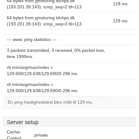
64 bytes from gmsturing.tdchps.dk
129 ms
(193.201.39.143): icmp_seq=2 ttl=113
64 bytes from gmsturing.tdchps.dk
129 ms
(193.201.39.143): icmp_seq=3 ttl=113
--- www. ping statistics ---
3 packets transmitted, 3 received, 0% packet loss,
time 1999ms
rtt min/avg/max/mdev =
129.600/129.638/129.690/0.296 ms
rtt min/avg/max/mdev =
129.600/129.638/129.690/0.296 ms
En ping-hastighedstest blev målt til 129 ms.
Server setup
Cache-
private
Control: