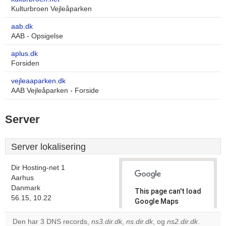
Kulturbroen Vejleåparken
aab.dk
AAB - Opsigelse
aplus.dk
Forsiden
vejleaaparken.dk
AAB Vejleåparken - Forside
Server
Server lokalisering
Dir Hosting-net 1
Aarhus
Danmark
This page can't load
56.15, 10.22
Google Maps
correctly.
Den har 3 DNS records,
ns3.dir.dk
,
ns.dir.dk
, og
ns2.dir.dk
.