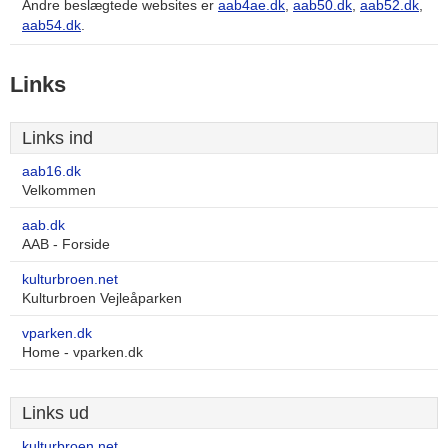
Andre beslægtede websites er
aab4ae.dk
,
aab50.dk
,
aab52.dk
,
aab54.dk
.
Links
Links ind
aab16.dk
Velkommen
aab.dk
AAB - Forside
kulturbroen.net
Kulturbroen Vejleåparken
vparken.dk
Home - vparken.dk
Links ud
kulturbroen.net