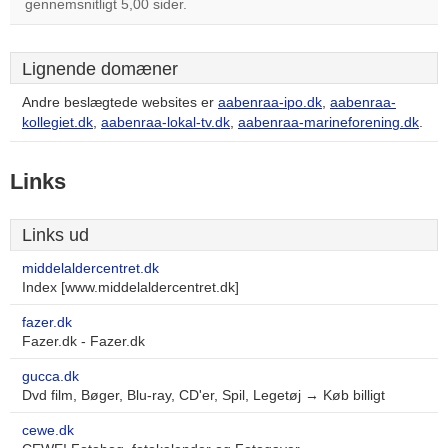
gennemsnitligt 5,00 sider.
Lignende domæner
Andre beslægtede websites er
aabenraa-ipo.dk
,
aabenraa-
kollegiet.dk
,
aabenraa-lokal-tv.dk
,
aabenraa-marineforening.dk
.
Links
Links ud
middelaldercentret.dk
Index [www.middelaldercentret.dk]
fazer.dk
Fazer.dk - Fazer.dk
gucca.dk
Dvd film, Bøger, Blu-ray, CD'er, Spil, Legetøj → Køb billigt
cewe.dk