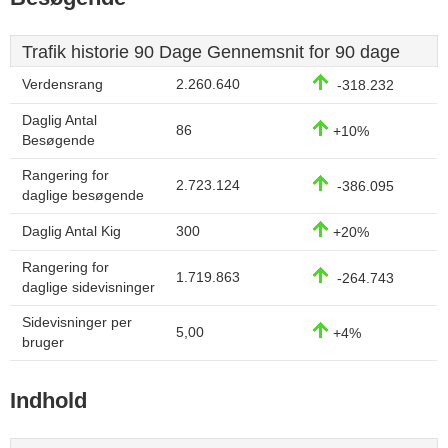
Trafik historie 90 Dage Gennemsnit for 90 dage
Verdensrang
2.260.640
-318.232
Daglig Antal
86
+10%
Besøgende
Rangering for
2.723.124
-386.095
daglige besøgende
Daglig Antal Kig
300
+20%
Rangering for
1.719.863
-264.743
daglige sidevisninger
Sidevisninger per
5,00
+4%
bruger
Indhold