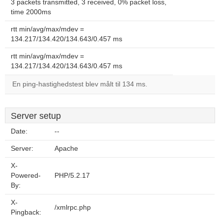
3 packets transmitted, 3 received, 0% packet loss,
time 2000ms
rtt min/avg/max/mdev =
134.217/134.420/134.643/0.457 ms
rtt min/avg/max/mdev =
134.217/134.420/134.643/0.457 ms
En ping-hastighedstest blev målt til 134 ms.
Server setup
Date:
--
Server:
Apache
X-
Powered-
PHP/5.2.17
By:
X-
/xmlrpc.php
Pingback: