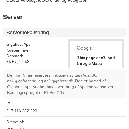
CEWE! Fotobog, fotokalender og Fotogaver
Server
Server lokalisering
Gigahost Aps
Koebenhavn
Danmark
This page can't load
55.67, 12.58
Google Maps
correctly.
Den har 5 nameservers, inklusiv
ns5.gigahost.dk
,
ns1.gigahost.dk
, og
ns3.gigahost.dk
. Den er hosted af
Do you
OK
Gigahost Aps Koebenhavn, ved brug af Apache webserver.
own this
website?
Kodningssproget er PHP/5.2.17
IP:
217.116.232.220
Drevet af: