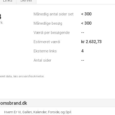
Links
Server
< 300
Månedlig antal sider set
8
rk
< 300
Månedlige besøg
--
Værdi per besøgende
kr 2.632,73
Estimeret værdi
4
Eksterne links
--
Antal sider
meret data, læs ansvarsfraskrivelse.
omsbrand.dk
Hvem Er Vi, Galleri, Kalender, Forside, og Spil.