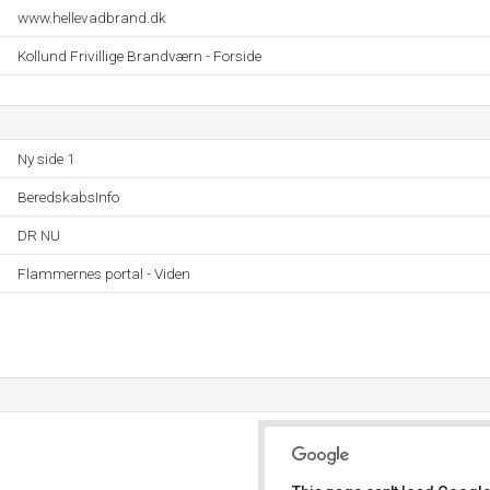
www.hellevadbrand.dk
Kollund Frivillige Brandværn - Forside
Ny side 1
BeredskabsInfo
DR NU
Flammernes portal - Viden