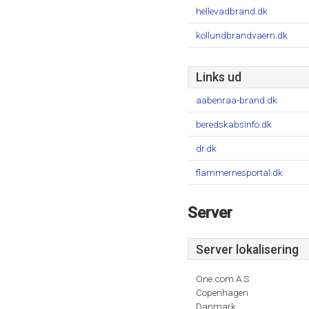
hellevadbrand.dk
kollundbrandvaern.dk
Links ud
aabenraa-brand.dk
beredskabsinfo.dk
dr.dk
flammernesportal.dk
Server
Server lokalisering
One.com A S
Copenhagen
Danmark