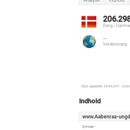
Analyse
Indhold
206.29
Rang i Danma
--
Verdensrang
Sidst opdateret: 26-04-2017 . Esti
Indhold
www.Aabenraa-ungd
Emner: