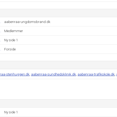
.
aabenraa-ungdomsbrand.dk
.
Medlemmer
.
Ny side 1
.
Forside
raa-stenhuggeri.dk
,
aabenraa-sundhedsklinik.dk
,
aabenraa-trafikskole.dk
,
Ny side 1