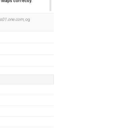
 Maps correctly.
OK
s01.one.com
, og