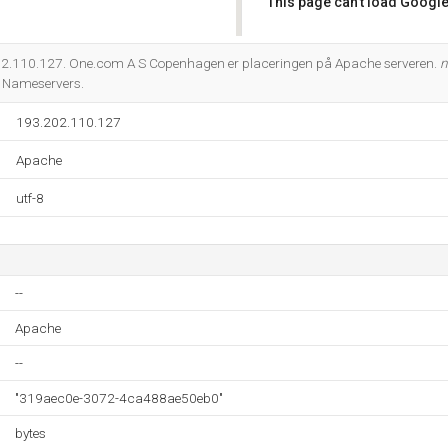
This page can't load Google
Do you own this website?
2.110.127. One.com A S Copenhagen er placeringen på Apache serveren.
n
 Nameservers.
193.202.110.127
Apache
utf-8
--
Apache
--
"319aec0e-3072-4ca488ae50eb0"
bytes