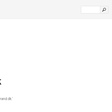
k
and.dk.'