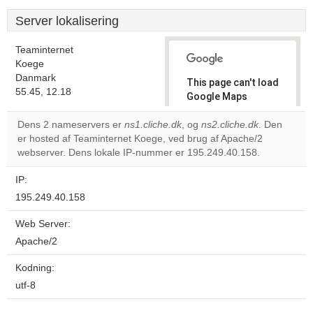
Server lokalisering
Teaminternet
Koege
Danmark
This page can't load
55.45, 12.18
Google Maps
correctly.
Dens 2 nameservers er
ns1.cliche.dk
, og
ns2.cliche.dk
. Den
er hosted af Teaminternet Koege, ved brug af Apache/2
Do you
OK
webserver. Dens lokale IP-nummer er 195.249.40.158.
own this
website?
IP:
195.249.40.158
Web Server:
Apache/2
Kodning:
utf-8