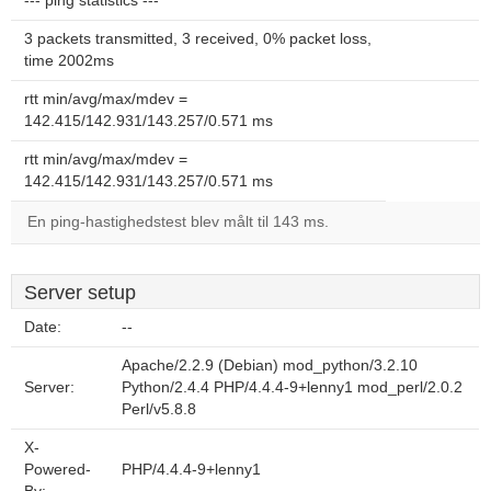
--- ping statistics ---
3 packets transmitted, 3 received, 0% packet loss,
time 2002ms
rtt min/avg/max/mdev =
142.415/142.931/143.257/0.571 ms
rtt min/avg/max/mdev =
142.415/142.931/143.257/0.571 ms
En ping-hastighedstest blev målt til 143 ms.
Server setup
Date:
--
Apache/2.2.9 (Debian) mod_python/3.2.10
Server:
Python/2.4.4 PHP/4.4.4-9+lenny1 mod_perl/2.0.2
Perl/v5.8.8
X-
Powered-
PHP/4.4.4-9+lenny1