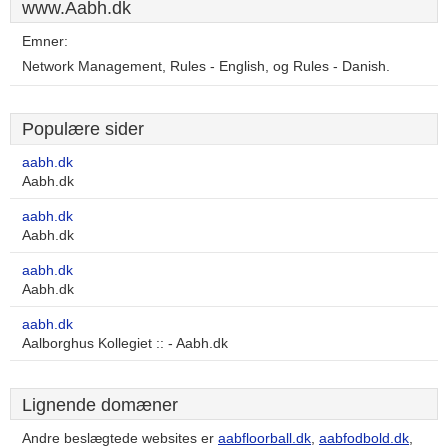
www.Aabh.dk
Emner:
Network Management, Rules - English, og Rules - Danish.
Populære sider
aabh.dk
Aabh.dk
aabh.dk
Aabh.dk
aabh.dk
Aabh.dk
aabh.dk
Aalborghus Kollegiet :: - Aabh.dk
Lignende domæner
Andre beslægtede websites er
aabfloorball.dk
,
aabfodbold.dk
,