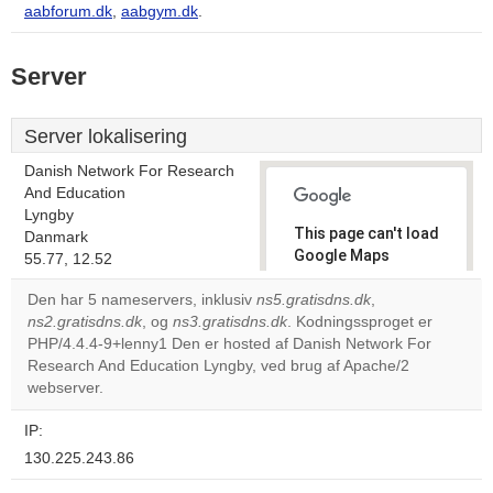
aabforum.dk
,
aabgym.dk
.
Server
Server lokalisering
Danish Network For Research
And Education
Lyngby
This page can't load
Danmark
Google Maps
55.77, 12.52
correctly.
Den har 5 nameservers, inklusiv
ns5.gratisdns.dk
,
ns2.gratisdns.dk
, og
ns3.gratisdns.dk
. Kodningssproget er
Do you
OK
PHP/4.4.4-9+lenny1 Den er hosted af Danish Network For
own this
website?
Research And Education Lyngby, ved brug af Apache/2
webserver.
IP:
130.225.243.86