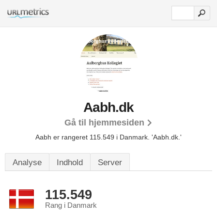
Aabh.dk
Gå til hjemmesiden
Aabh er rangeret 115.549 i Danmark.
'Aabh.dk.'
Analyse
Indhold
Server
115.549
Rang i Danmark