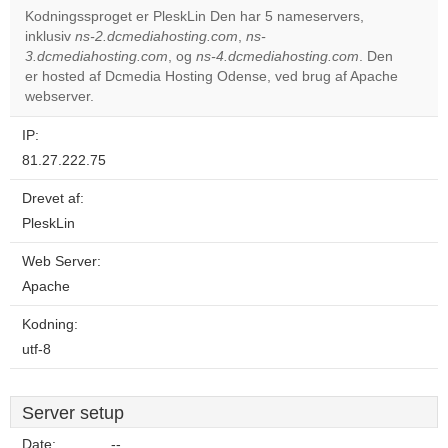
Kodningssproget er PleskLin Den har 5 nameservers,
inklusiv
ns-2.dcmediahosting.com
,
ns-
Do you
OK
3.dcmediahosting.com
, og
ns-4.dcmediahosting.com
own this
. Den
website?
er hosted af Dcmedia Hosting Odense, ved brug af Apache
webserver.
IP:
81.27.222.75
Drevet af:
PleskLin
Web Server:
Apache
Kodning:
utf-8
Server setup
Date:
--