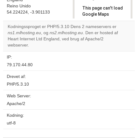
Reino Unido
This page can't load
54.224224, -3.901133
Google Maps
correctly.
Kodningssproget er PHP/5.3.10 Dens 2 nameservers er
ns1.mlhosting.eu
, og
ns2.mlhosting.eu
. Den er hosted af
Do you
OK
Heart Internet Ltd England, ved brug af Apache/2
own this
website?
webserver.
IP:
79.170.44.80
Drevet af:
PHP/5.3.10
Web Server:
Apache/2
Kodning:
utf-8