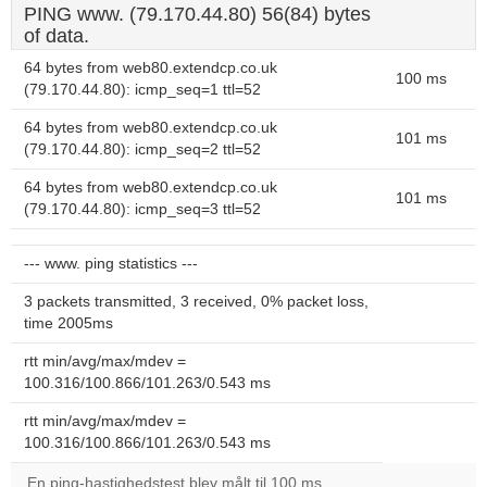
PING www. (79.170.44.80) 56(84) bytes
of data.
64 bytes from web80.extendcp.co.uk
100 ms
(79.170.44.80): icmp_seq=1 ttl=52
64 bytes from web80.extendcp.co.uk
101 ms
(79.170.44.80): icmp_seq=2 ttl=52
64 bytes from web80.extendcp.co.uk
101 ms
(79.170.44.80): icmp_seq=3 ttl=52
--- www. ping statistics ---
3 packets transmitted, 3 received, 0% packet loss,
time 2005ms
rtt min/avg/max/mdev =
100.316/100.866/101.263/0.543 ms
rtt min/avg/max/mdev =
100.316/100.866/101.263/0.543 ms
En ping-hastighedstest blev målt til 100 ms.