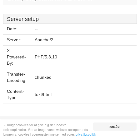
Server setup
Date:
--
Server:
Apache/2
X-
Powered-
PHP/5.3.10
By:
Transfer-
chunked
Encoding:
Content-
text/html
Type:
Fortrolighedspolitik
Sitemap
Fjern hjemmeside
Kontakt
© 2026
Vi bruger cookies for at give dig den bedste
forstået
onlineoplevelse. Ved at bruge vores website accepterer du
brugen af cookies i overensstemmelse med vores
privatlivspolitik