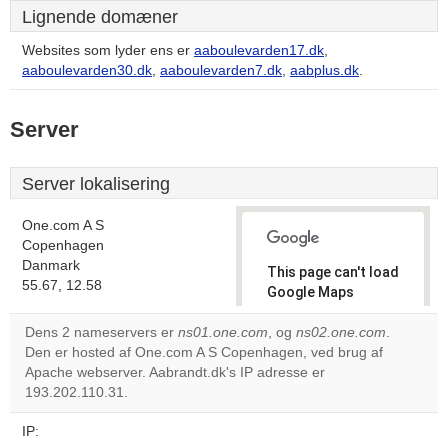
Lignende domæner
Websites som lyder ens er
aaboulevarden17.dk
,
aaboulevarden30.dk
,
aaboulevarden7.dk
,
aabplus.dk
.
Server
Server lokalisering
One.com A S
Copenhagen
Danmark
This page can't load
55.67, 12.58
Google Maps
correctly.
Dens 2 nameservers er
ns01.one.com
, og
ns02.one.com
.
Den er hosted af One.com A S Copenhagen, ved brug af
Do you
OK
Apache webserver. Aabrandt.dk's IP adresse er
own this
website?
193.202.110.31.
IP: