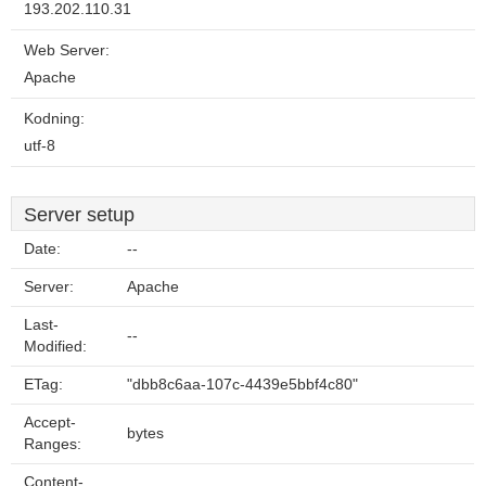
193.202.110.31
Web Server:
Apache
Kodning:
utf-8
Server setup
Date:
--
Server:
Apache
Last-
--
Modified:
ETag:
"dbb8c6aa-107c-4439e5bbf4c80"
Accept-
bytes
Ranges:
Content-