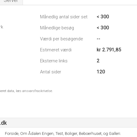
Server
< 300
Månedlig antal sider set
rk
< 300
Månedlige besøg
--
Værdi per besøgende
kr 2.791,85
Estimeret værdi
2
Eksterne links
120
Antal sider
meret data, læs ansvarsfraskrivelse.
.dk
Forside, Om Ådalen Engen, Test, Boliger, Beboerhuset, og Galleri.