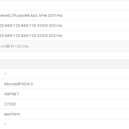
eceived, 0% packet loss, time 2001ms
125.689/125.840/125.929/0.423 ms
125.689/125.840/125.929/0.423 ms
 målt til 125 ms.
--
Microsoft-IIS/6.0
ASP.NET
27032
text/html
--