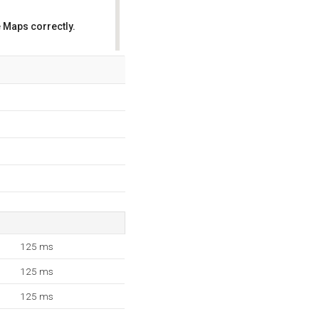
 Maps correctly.
OK
125 ms
125 ms
125 ms