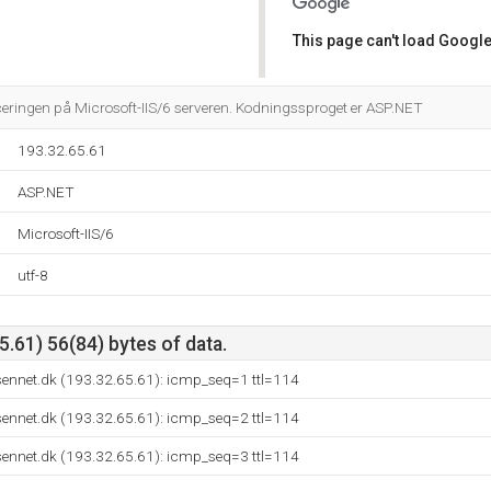
This page can't load Google
Do you own this website?
ceringen på Microsoft-IIS/6 serveren. Kodningssproget er ASP.NET
193.32.65.61
ASP.NET
Microsoft-IIS/6
utf-8
.61) 56(84) bytes of data.
esennet.dk (193.32.65.61): icmp_seq=1 ttl=114
esennet.dk (193.32.65.61): icmp_seq=2 ttl=114
esennet.dk (193.32.65.61): icmp_seq=3 ttl=114