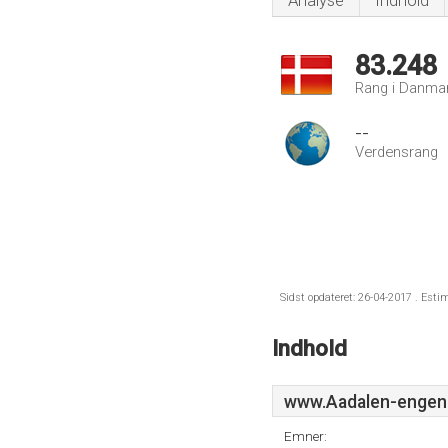
Analyse
Indhold
83.248
Rang i Danma
--
Verdensrang
Sidst opdateret: 26-04-2017 . Esti
Indhold
www.Aadalen-engen
Emner: