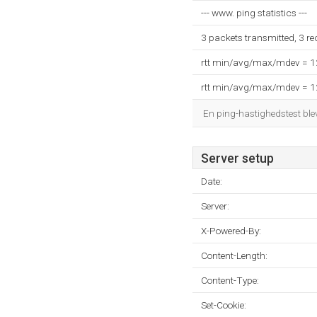
--- www. ping statistics ---
3 packets transmitted, 3 r
rtt min/avg/max/mdev = 
rtt min/avg/max/mdev = 
En ping-hastighedstest blev
Server setup
Date:
Server:
X-Powered-By:
Content-Length:
Content-Type:
Set-Cookie: