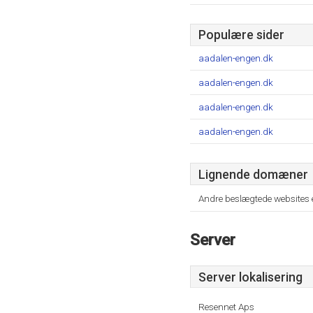
Populære sider
aadalen-engen.dk
aadalen-engen.dk
aadalen-engen.dk
aadalen-engen.dk
Lignende domæner
Andre beslægtede websites 
Server
Server lokalisering
Resennet Aps