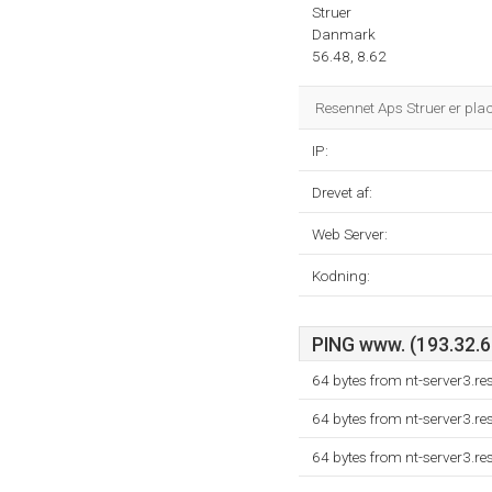
Struer
Danmark
56.48, 8.62
Resennet Aps Struer er pla
IP:
Drevet af:
Web Server:
Kodning:
PING www. (193.32.65
64 bytes from nt-server3.r
64 bytes from nt-server3.r
64 bytes from nt-server3.r