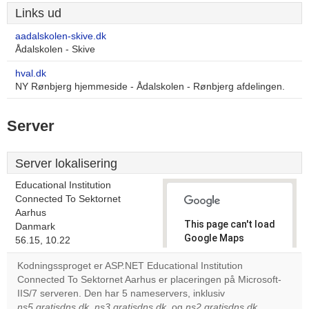
Links ud
aadalskolen-skive.dk
Ådalskolen - Skive
hval.dk
NY Rønbjerg hjemmeside - Ådalskolen - Rønbjerg afdelingen.
Server
Server lokalisering
Educational Institution
Connected To Sektornet
Aarhus
This page can't load
Danmark
Google Maps
56.15, 10.22
correctly.
Kodningssproget er ASP.NET Educational Institution
Connected To Sektornet Aarhus er placeringen på Microsoft-
Do you
OK
IIS/7 serveren. Den har 5 nameservers, inklusiv
own this
website?
ns5.gratisdns.dk
,
ns3.gratisdns.dk
, og
ns2.gratisdns.dk
.