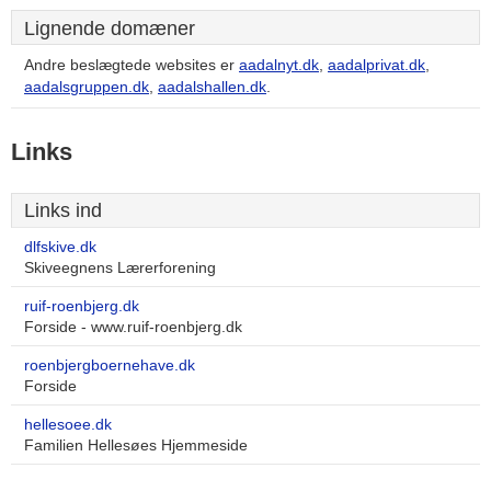
Lignende domæner
Andre beslægtede websites er
aadalnyt.dk
,
aadalprivat.dk
,
aadalsgruppen.dk
,
aadalshallen.dk
.
Links
Links ind
dlfskive.dk
Skiveegnens Lærerforening
ruif-roenbjerg.dk
Forside - www.ruif-roenbjerg.dk
roenbjergboernehave.dk
Forside
hellesoee.dk
Familien Hellesøes Hjemmeside