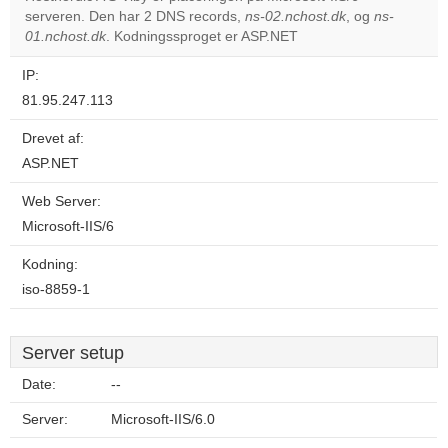
serveren. Den har 2 DNS records,
ns-02.nchost.dk
, og
ns-
Do you
OK
01.nchost.dk
. Kodningssproget er ASP.NET
own this
website?
IP:
81.95.247.113
Drevet af:
ASP.NET
Web Server:
Microsoft-IIS/6
Kodning:
iso-8859-1
Server setup
Date:
--
Server:
Microsoft-IIS/6.0