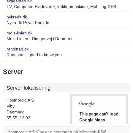
elgiganten.dk
TV, Computer, Hvidevarer, køkkenmaskiner, Mobil og GPS
nykredit.dk
Nykredit Privat Forside
mols-linien.dk
Mols-Linien - Din genvej i Danmark
randstad.dk
Randstad - good to know you
Server
Server lokalisering
Hostnordic A S
Viby
Danmark
This page can't load
55.55, 12.03
Google Maps
correctly.
Hostnordic A S Viby er placeringen på Microsoft-IIS/6