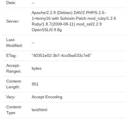
Date:
--
Apache/2.2.9 (Debian) DAV/2 PHP/5.2.6-
1+lenny16 with Suhosin-Patch mod_ruby/1.2.6
Server:
Ruby/1.8.7(2008-08-11) mod_ssl/2.2.9
OpenSSL/0.9.8g
Last-
--
Modified:
ETag:
"40351e02-3b7-4cc0ba533c7e6"
Accept-
bytes
Ranges:
Content-
951
Length:
Vary:
Accept-Encoding
Content-
text/html
Type: