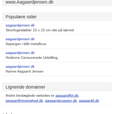
www.Aagaardjensen.dk
Populære sider
aagaardjensen.dk
Skovfogedæbler 15 x 15 cm olie på lærred
aagaardjensen.dk
Asparges i blåt metalkrus
aagaardjensen.dk
Hvidovre Censurerede Udstilling,
aagaardjensen.dk
Hanne Aagaard Jensen
Lignende domæner
Andre beslægtede websites er
aagaardflyt.dk
,
aagaardfrimenighed.dk
,
aagaardgruppen.dk
,
aagaardit.dk
.