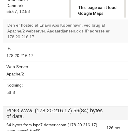
Danmark
This page can't load
55.67, 12.58
Google Maps
correctly.
Den er hosted af Enavn Aps København, ved brug af
Apache/2 webserver. Aagaardjensen.dk's IP adresse er
Do you
OK
178.20.216.17.
own this
website?
IP:
178.20.216.17
Web Server:
Apache/2
Kodning:
utf-8
PING www. (178.20.216.17) 56(84) bytes
of data.
64 bytes from ispc7.dotserv.com (178.20.216.17):
126 ms
icmp_seq=1 ttl=50