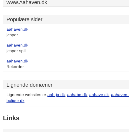
www.Aahaven.dk
Populære sider
aahaven.dk
jesper
aahaven.dk
jesper spill
aahaven.dk
Rekorder
Lignende domæner
Lignende websites er
aah-ja.dk
,
aahabe.dk
,
aahave.dk
,
aahaven-
boliger.dk
.
Links