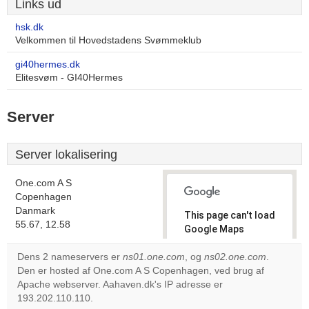
Links ud
hsk.dk
Velkommen til Hovedstadens Svømmeklub
gi40hermes.dk
Elitesvøm - GI40Hermes
Server
Server lokalisering
One.com A S
Copenhagen
Danmark
This page can't load
55.67, 12.58
Google Maps
correctly.
Dens 2 nameservers er
ns01.one.com
, og
ns02.one.com
.
Den er hosted af One.com A S Copenhagen, ved brug af
Do you
OK
Apache webserver. Aahaven.dk's IP adresse er
own this
website?
193.202.110.110.