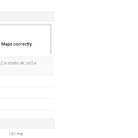
 Maps correctly.
OK
2.e-studio.dk
,
ns3.e-
131 ms