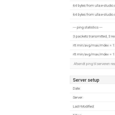
64 bytes from ulla.e-studi
64 bytes from ulla.e-studi
--- ping statistics ---
3 packets transmitted, 3 r
rtt min/avg/max/mdev = 
rtt min/avg/max/mdev = 
Afsendt ping til serveren re
Server setup
Date:
Server:
Last-Modified: