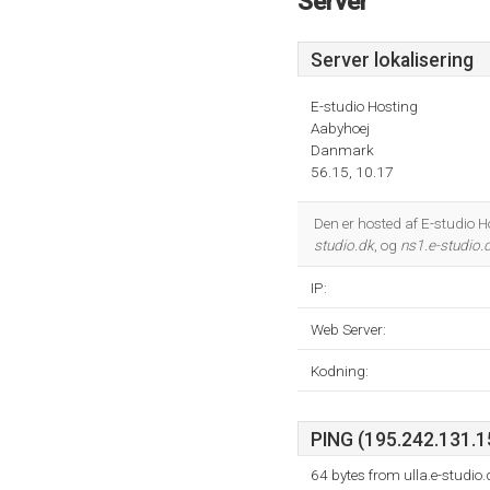
Server
Server lokalisering
E-studio Hosting
Aabyhoej
Danmark
56.15, 10.17
Den er hosted af E-studio 
studio.dk
, og
ns1.e-studio.
IP:
Web Server:
Kodning:
PING (195.242.131.15
64 bytes from ulla.e-studi