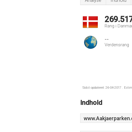
Analyse
Indhold
269.51
Rang i Danma
--
Verdensrang
Sidst opdateret: 26-04-2017 . Esti
Indhold
www.Aakjaerparken.