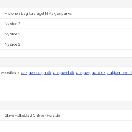
Historien bag forslaget til Aakjærparken
Ny side 2
Ny side 2
Ny side 2
 websites er
aakjaerdesign.dk
,
aakjaerel.dk
,
aakjaergaard.dk
,
aakjaerlund.d
Skive Folkeblad Online - Forside