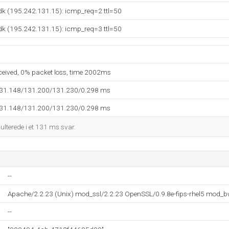
o.dk (195.242.131.15): icmp_req=2 ttl=50
o.dk (195.242.131.15): icmp_req=3 ttl=50
eceived, 0% packet loss, time 2002ms
131.148/131.200/131.230/0.298 ms
131.148/131.200/131.230/0.298 ms
sulterede i et 131 ms svar.
--
Apache/2.2.23 (Unix) mod_ssl/2.2.23 OpenSSL/0.9.8e-fips-rhel5 mod_b
--