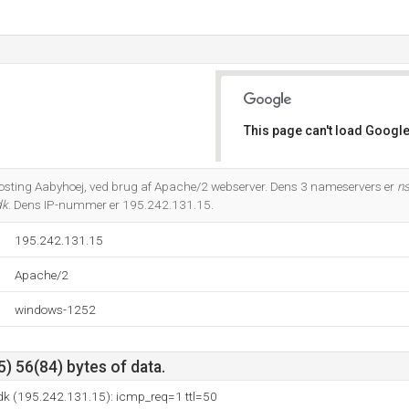
This page can't load Google
Do you own this website?
Hosting Aabyhoej, ved brug af Apache/2 webserver. Dens 3 nameservers er
ns
dk
. Dens IP-nummer er 195.242.131.15.
195.242.131.15
Apache/2
windows-1252
) 56(84) bytes of data.
o.dk (195.242.131.15): icmp_req=1 ttl=50