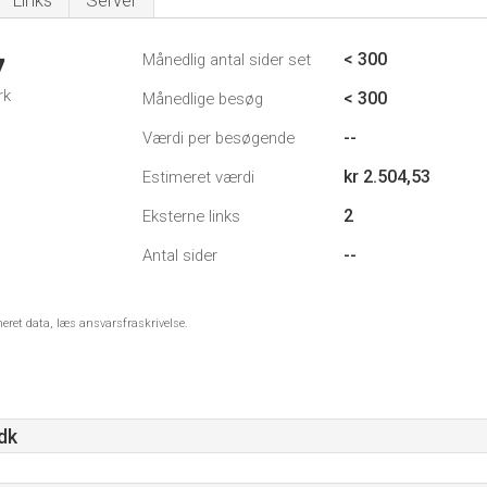
Links
Server
< 300
Månedlig antal sider set
7
rk
< 300
Månedlige besøg
--
Værdi per besøgende
kr 2.504,53
Estimeret værdi
2
Eksterne links
--
Antal sider
meret data, læs ansvarsfraskrivelse.
dk