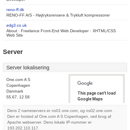
reno-ff.dk
RENO-FF A/S - Højtryksrensere & Trykluft kompressorer
edg3.co.uk
About · Freelance Front-End Web Developer · XHTML/CSS
Web Site
Server
Server lokalisering
One.com A S
Copenhagen
Danmark
This page can't load
55.67, 12.58
Google Maps
correctly.
Dens 2 nameservers er
ns01.one.com
, og
ns02.one.com
.
Den er hosted af One.com A S Copenhagen, ved brug af
Do you
OK
Apache webserver. Dens lokale IP-nummer er
own this
website?
193.202.110.117.