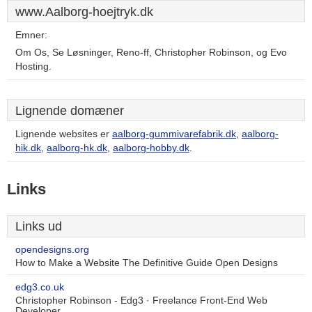
www.Aalborg-hoejtryk.dk
Emner:
Om Os, Se Løsninger, Reno-ff, Christopher Robinson, og Evo
Hosting.
Lignende domæner
Lignende websites er
aalborg-gummivarefabrik.dk
,
aalborg-
hik.dk
,
aalborg-hk.dk
,
aalborg-hobby.dk
.
Links
Links ud
opendesigns.org
How to Make a Website The Definitive Guide Open Designs
edg3.co.uk
Christopher Robinson - Edg3 · Freelance Front-End Web
Developer