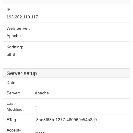
IP:
193.202.110.117
Web Server:
Apache
Kodning:
utf-8
Server setup
Date:
--
Server:
Apache
Last-
--
Modified:
ETag:
"3ae8f63b-1277-460969c54b2c0"
Accept-