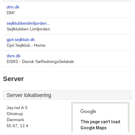
dmi.dk
DMI
sejlklubbenlimfjorden...
Sejlklubben Limfjorden
gjol-sejlklub.dk
Gjol Sejlklub - Home
dsrs.dk
DSRS - Dansk SøRedningsSelskab
Server
Server lokalisering
Jay.net A S
Glostrup
Danmark
This page can't load
55.67, 12.4
Google Maps
correctly.