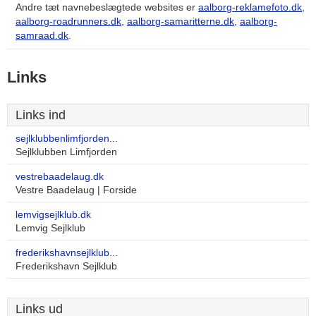
Andre tæt navnebeslægtede websites er
aalborg-reklamefoto.dk
,
aalborg-roadrunners.dk
,
aalborg-samaritterne.dk
,
aalborg-
samraad.dk
.
Links
Links ind
sejlklubbenlimfjorden...
Sejlklubben Limfjorden
vestrebaadelaug.dk
Vestre Baadelaug | Forside
lemvigsejlklub.dk
Lemvig Sejlklub
frederikshavnsejlklub...
Frederikshavn Sejlklub
Links ud