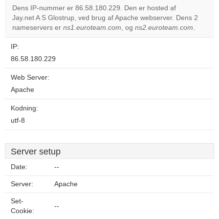
Dens IP-nummer er 86.58.180.229. Den er hosted af
Jay.net A S Glostrup, ved brug af Apache webserver. Dens 2
Do you
OK
nameservers er
ns1.euroteam.com
, og
ns2.euroteam.com
own this
.
website?
IP:
86.58.180.229
Web Server:
Apache
Kodning:
utf-8
Server setup
Date:
--
Server:
Apache
Set-
--
Cookie: