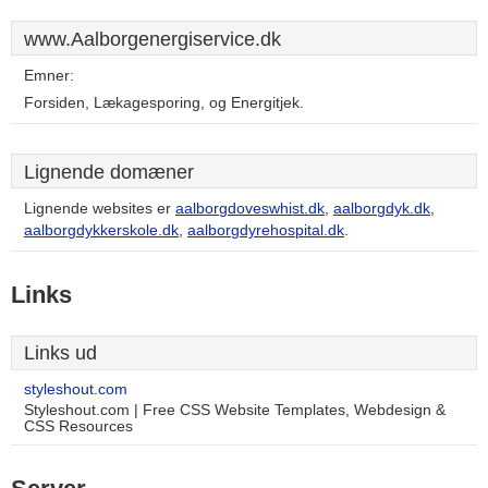
www.Aalborgenergiservice.dk
Emner:
Forsiden, Lækagesporing, og Energitjek.
Lignende domæner
Lignende websites er
aalborgdoveswhist.dk
,
aalborgdyk.dk
,
aalborgdykkerskole.dk
,
aalborgdyrehospital.dk
.
Links
Links ud
styleshout.com
Styleshout.com | Free CSS Website Templates, Webdesign &
CSS Resources