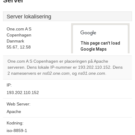
Server
Server lokalisering
One.com A S
Copenhagen
Danmark
This page can't load
55.67, 12.58
Google Maps
correctly.
One.com A S Copenhagen er placeringen på Apache
serveren. Dens lokale IP-nummer er 193.202.110.152. Dens
Do you
OK
2 nameservers er
ns02.one.com
, og
ns01.one.com
own this
.
website?
IP:
193.202.110.152
Web Server:
Apache
Kodning:
iso-8859-1