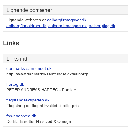
Lignende domæner
Lignende websites er
aalborgfirmagaver.dk
,
aalborgfirmaidraet.dk
,
aalborgfirmasport.dk
,
aalborgflag.dk
.
Links
Links ind
danmarks-samfundet.dk
http://www.danmarks-samfundet.dk/aalborg/
harteg.dk
PETER ANDREAS HARTEG - Forside
flagstangseksperten.dk
Flagstang og flag af kvalitet til billig pris
fns-naestved.dk
De Blå Baretter Næstved & Omegn