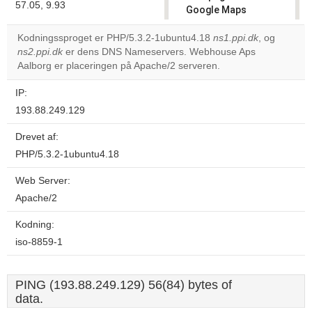
57.05, 9.93
Google Maps
correctly.
Kodningssproget er PHP/5.3.2-1ubuntu4.18
ns1.ppi.dk
, og
ns2.ppi.dk
er dens DNS Nameservers. Webhouse Aps
Do you
OK
Aalborg er placeringen på Apache/2 serveren.
own this
website?
IP:
193.88.249.129
Drevet af:
PHP/5.3.2-1ubuntu4.18
Web Server:
Apache/2
Kodning:
iso-8859-1
PING (193.88.249.129) 56(84) bytes of
data.