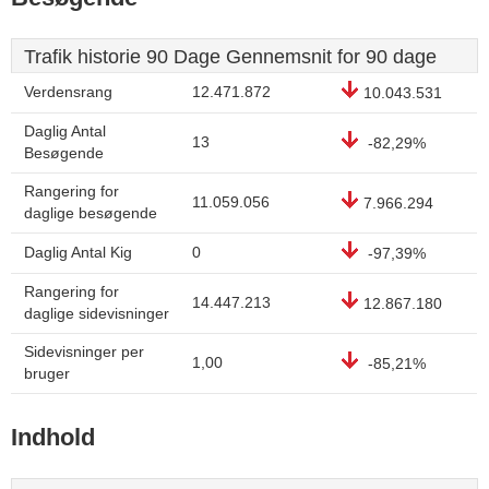
Trafik historie 90 Dage Gennemsnit for 90 dage
Verdensrang
12.471.872
10.043.531
Daglig Antal
13
-82,29%
Besøgende
Rangering for
11.059.056
7.966.294
daglige besøgende
Daglig Antal Kig
0
-97,39%
Rangering for
14.447.213
12.867.180
daglige sidevisninger
Sidevisninger per
1,00
-85,21%
bruger
Indhold