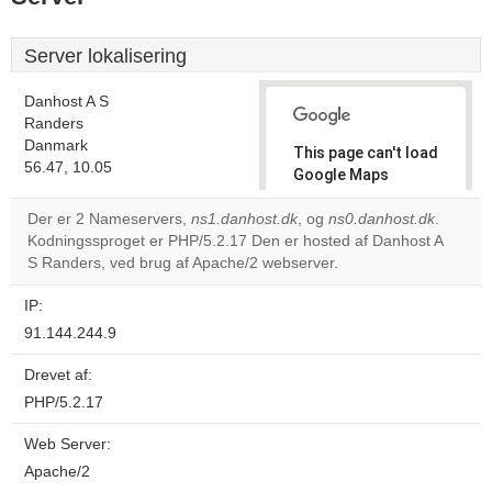
Server lokalisering
Danhost A S
Randers
Danmark
This page can't load
56.47, 10.05
Google Maps
correctly.
Der er 2 Nameservers,
ns1.danhost.dk
, og
ns0.danhost.dk
.
Kodningssproget er PHP/5.2.17 Den er hosted af Danhost A
Do you
OK
S Randers, ved brug af Apache/2 webserver.
own this
website?
IP:
91.144.244.9
Drevet af:
PHP/5.2.17
Web Server:
Apache/2