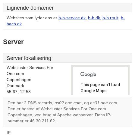
Lignende domæner
Websites som lyder ens er
b-b-service.dk
,
b-b.dk
,
b-b.rm.it
,
b-
bach.dk
.
Server
Server lokalisering
Webcluster Services For
One.com
Copenhagen
This page can't load
Danmark
Google Maps
55.67, 12.58
correctly.
Den har 2 DNS records,
ns02.one.com
, og
ns01.one.com
.
Den er hosted af Webcluster Services For One.com
Do you
OK
Copenhagen, ved brug af Apache webserver. Dens IP-
own this
website?
nummer er 46.30.211.62.
IP: