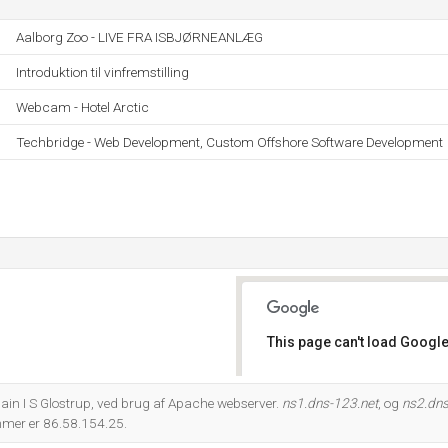
Aalborg Zoo - LIVE FRA ISBJØRNEANLÆG
Introduktion til vinfremstilling
Webcam - Hotel Arctic
Techbridge - Web Development, Custom Offshore Software Development
This page can't load Google
Do you own this website?
in I S Glostrup, ved brug af Apache webserver.
ns1.dns-123.net
, og
ns2.dns
mer er 86.58.154.25.