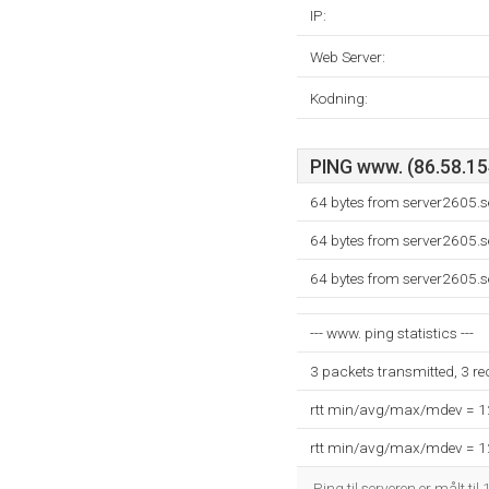
IP:
Web Server:
Kodning:
PING www. (86.58.154
64 bytes from server2605.s
64 bytes from server2605.s
64 bytes from server2605.s
--- www. ping statistics ---
3 packets transmitted, 3 r
rtt min/avg/max/mdev = 
rtt min/avg/max/mdev = 
Ping til serveren er målt til