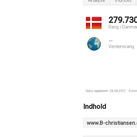
Analyse
Indhold
279.73
Rang i Danma
--
Verdensrang
Sidst opdateret: 26-04-2017 . Esti
Indhold
www.B-christiansen.