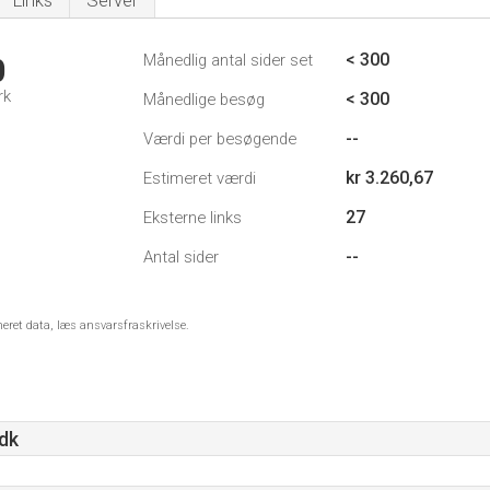
Links
Server
< 300
Månedlig antal sider set
0
rk
< 300
Månedlige besøg
--
Værdi per besøgende
kr 3.260,67
Estimeret værdi
27
Eksterne links
--
Antal sider
meret data, læs ansvarsfraskrivelse.
dk