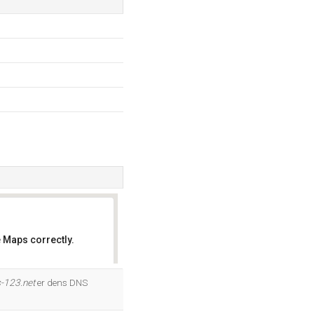
 Maps correctly.
OK
-123.net
er dens DNS