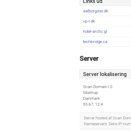
Links ud
aalborgzoo.dk
vp-r.dk
hotel-arctic.gl
techbridge.ca
Server
Server lokalisering
Scan Domain I S
Glostrup
Danmark
55.67, 12.4
Den er hosted af Scan Doma
Nameservers. Dens IP-num