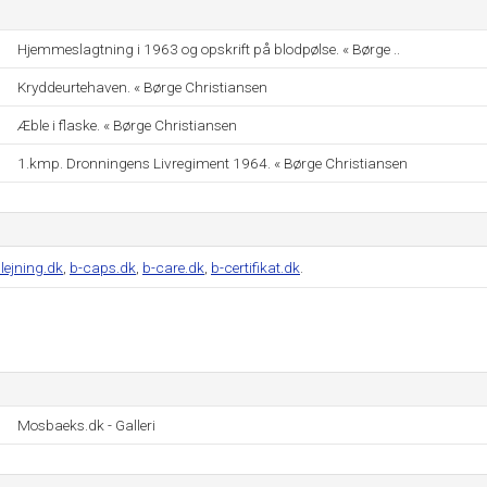
Hjemmeslagtning i 1963 og opskrift på blodpølse. « Børge ..
Kryddeurtehaven. « Børge Christiansen
Æble i flaske. « Børge Christiansen
1.kmp. Dronningens Livregiment 1964. « Børge Christiansen
lejning.dk
,
b-caps.dk
,
b-care.dk
,
b-certifikat.dk
.
Mosbaeks.dk - Galleri