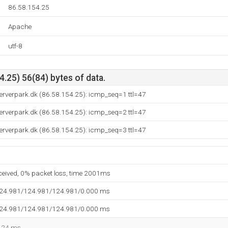
86.58.154.25
Apache
utf-8
.25) 56(84) bytes of data.
erverpark.dk (86.58.154.25): icmp_seq=1 ttl=47
erverpark.dk (86.58.154.25): icmp_seq=2 ttl=47
erverpark.dk (86.58.154.25): icmp_seq=3 ttl=47
eceived, 0% packet loss, time 2001ms
124.981/124.981/124.981/0.000 ms
124.981/124.981/124.981/0.000 ms
 124 ms.